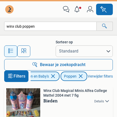
Speelgoed | Poppen
Sorteer op
Alle afstanden…
Bewaar je zoekopdracht
Filters
Kinderen en Baby's
Poppen
Verwijder filters
Winx Club Magical Minis Alfea College
Mattel 2004 met 7 fig
Bieden
Details