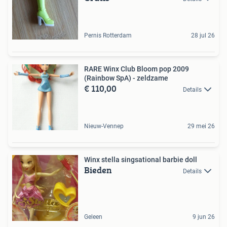
Pernis Rotterdam
28 jul 26
RARE Winx Club Bloom pop 2009
(Rainbow SpA) - zeldzame
€ 110,00
Details
Nieuw-Vennep
29 mei 26
Winx stella singsational barbie doll
Bieden
Details
Geleen
9 jun 26