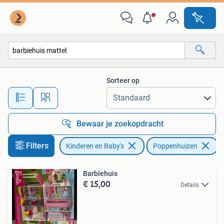
Speelgoed | Poppenhuizen
Sorteer op
Alle afstanden…
Bewaar je zoekopdracht
Filters
Kinderen en Baby's
Poppenhuizen
V
Barbiehuis
€ 15,00
Details