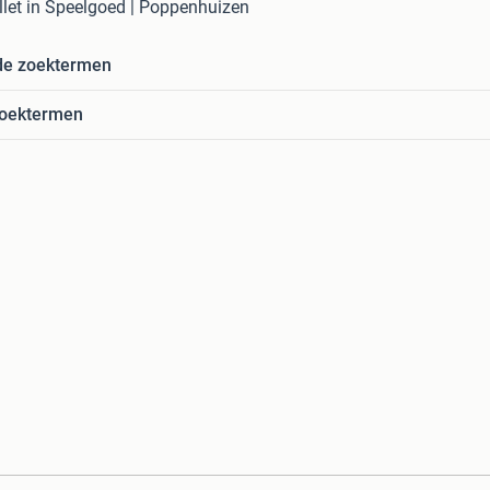
llet in Speelgoed | Poppenhuizen
de zoektermen
zoektermen