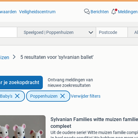
waarden
Veiligheidscentrum
Berichten
Meldingen
Speelgoed | Poppenhuizen
A
5 resultaten
voor 'sylvanian ballet'
izen
Ontvang meldingen van
r je zoekopdracht
nieuwe zoekresultaten
 Baby's
Poppenhuizen
Verwijder filters
Sylvanian Families witte muizen famili
compleet
Uit de oudere serie! Witte muizen familie compl