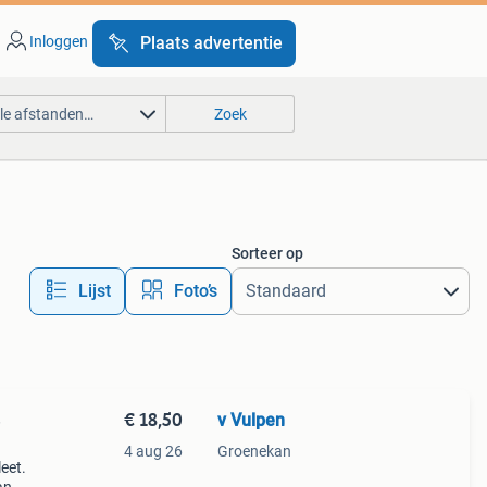
Inloggen
Plaats advertentie
lle afstanden…
Zoek
Sorteer op
Lijst
Foto’s
€ 18,50
v Vulpen
e
4 aug 26
Groenekan
eet.