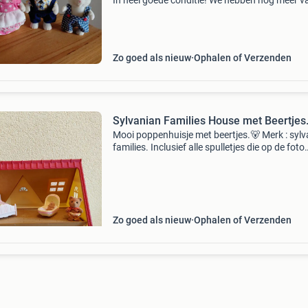
In heel goede conditie! We hebben nog meer v
sylvanian families te koop. Van maandag tot 
met zaterdag reageer ik.
Zo goed als nieuw
Ophalen of Verzenden
Sylvanian Families House met Beertjes
Mooi poppenhuisje met beertjes.🐻 Merk : syl
families. Inclusief alle spulletjes die op de foto
staan.
Zo goed als nieuw
Ophalen of Verzenden