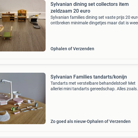
Sylvanian dining set collectors item
zeldzaam 20 euro
Sylvanian families dining set vaste prijs 20 eur
ontbreken minimale dingetjes maar dat is wee
aangevuld met andere dingetjes geleverd zoal
de foto niet meer te koop prijs is vast prijzen zi
Ophalen of Verzenden
Sylvanian Families tandarts/konijn
Tandarts met verstelbare behandelstoel! Met
allerlei mini tandarts gereedschap. Alles zoals
afgebeeld, ook in heel goede conditie! We heb
nog meer van sylvanian families te koop. Van
maandag tot en
Zo goed als nieuw
Ophalen of Verzenden