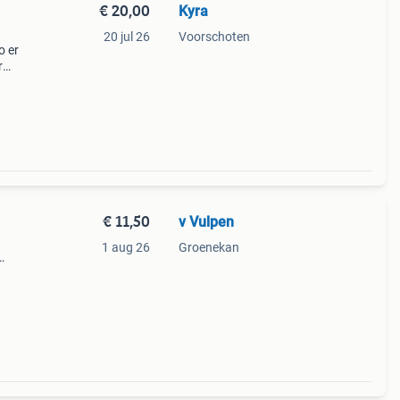
€ 20,00
Kyra
20 jul 26
Voorschoten
o er
r
s op
jn
€ 11,50
v Vulpen
1 aug 26
Groenekan
ben