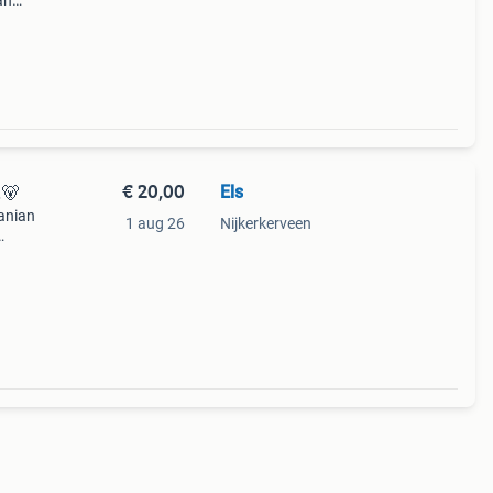
an
en
€ 20,00
Els
.🐻
vanian
1 aug 26
Nijkerkerveen