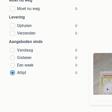
Moet nu weg
Moet nu weg
0
Levering
Ophalen
0
Verzenden
0
Aangeboden sinds
Vandaag
0
Gisteren
0
Een week
0
Altijd
0