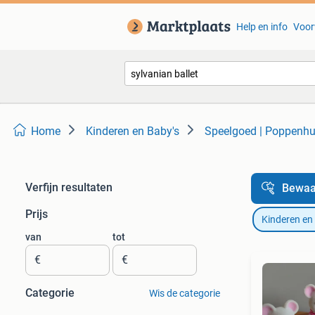
Help en info
Voor
Home
Kinderen en Baby's
Speelgoed | Poppenhu
Verfijn resultaten
Bewaa
Prijs
Kinderen en
van
tot
€
€
Categorie
Wis de categorie