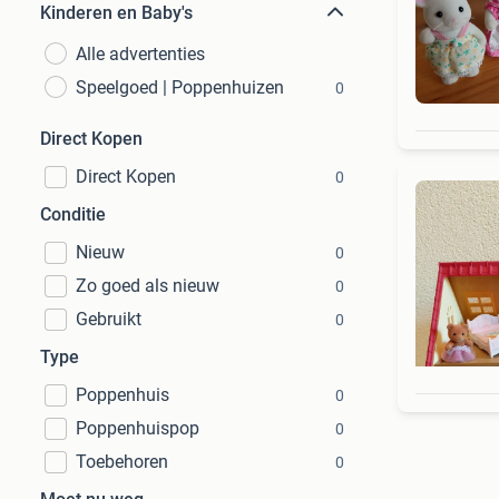
Kinderen en Baby's
Alle advertenties
Speelgoed | Poppenhuizen
0
Direct Kopen
Direct Kopen
0
Conditie
Nieuw
0
Zo goed als nieuw
0
Gebruikt
0
Type
Poppenhuis
0
Poppenhuispop
0
Toebehoren
0