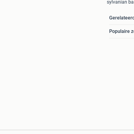
sylvanian ba
Gerelateer
Populaire 