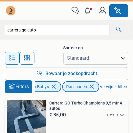
Speelgoed | Racebanen
Sorteer op
Alle afstanden…
Bewaar je zoekopdracht
Filters
Kinderen en Baby's
Racebanen
Verwijder filters
Carrera GO Turbo Champions 9,5 mtr 4
auto’s
€ 35,00
Details