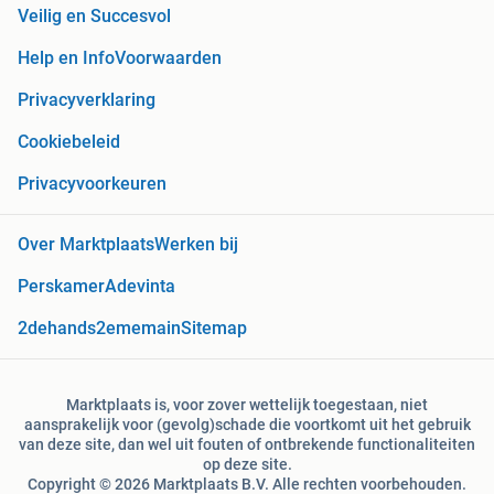
Veilig en Succesvol
Help en Info
Voorwaarden
Privacyverklaring
Cookiebeleid
Privacyvoorkeuren
Over Marktplaats
Werken bij
Perskamer
Adevinta
2dehands
2ememain
Sitemap
Marktplaats is, voor zover wettelijk toegestaan, niet
aansprakelijk voor (gevolg)schade die voortkomt uit het gebruik
van deze site, dan wel uit fouten of ontbrekende functionaliteiten
op deze site.
Copyright © 2026 Marktplaats B.V. Alle rechten voorbehouden.