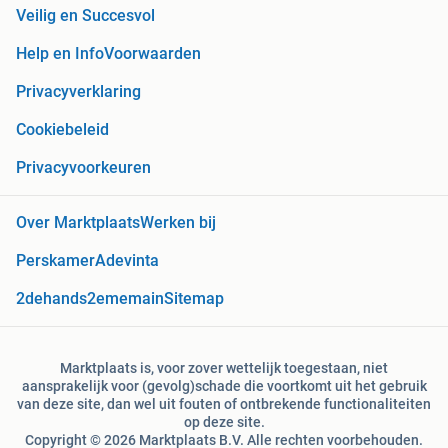
Veilig en Succesvol
Help en Info
Voorwaarden
Privacyverklaring
Cookiebeleid
Privacyvoorkeuren
Over Marktplaats
Werken bij
Perskamer
Adevinta
2dehands
2ememain
Sitemap
Marktplaats is, voor zover wettelijk toegestaan, niet
aansprakelijk voor (gevolg)schade die voortkomt uit het gebruik
van deze site, dan wel uit fouten of ontbrekende functionaliteiten
op deze site.
Copyright © 2026 Marktplaats B.V. Alle rechten voorbehouden.