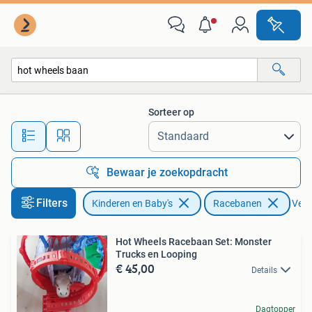
Speelgoed | Racebanen
Sorteer op
Alle afstanden…
Bewaar je zoekopdracht
Filters
Kinderen en Baby's
Racebanen
Verwi
Hot Wheels Racebaan Set: Monster
Trucks en Looping
€ 45,00
Details
Dagtopper