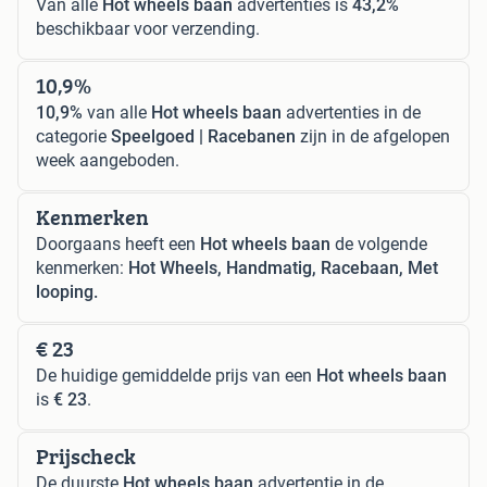
Van alle
Hot wheels baan
advertenties is
43,2%
beschikbaar voor verzending.
10,9%
10,9%
van alle
Hot wheels baan
advertenties in de
categorie
Speelgoed | Racebanen
zijn in de afgelopen
week aangeboden.
Kenmerken
Doorgaans heeft een
Hot wheels baan
de volgende
kenmerken:
Hot Wheels, Handmatig, Racebaan, Met
looping.
€ 23
De huidige gemiddelde prijs van een
Hot wheels baan
is
€ 23
.
Prijscheck
De duurste
Hot wheels baan
advertentie in de