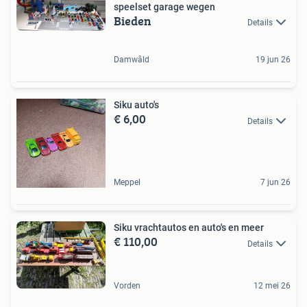
speelset garage wegen
Bieden
Details
Damwâld
19 jun 26
Siku auto's
€ 6,00
Details
Meppel
7 jun 26
Siku vrachtautos en auto's en meer
€ 110,00
Details
Vorden
12 mei 26