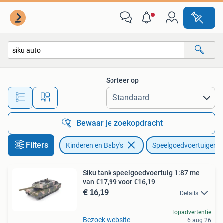
Speelgoed | Speelgoedvoertuigen
Sorteer op
Alle afstanden…
Bewaar je zoekopdracht
Filters
Kinderen en Baby's
Speelgoedvoertuigen
Siku tank speelgoedvoertuig 1:87 me
van €17,99 voor €16,19
€ 16,19
Details
Topadvertentie
Bezoek website
6 aug 26