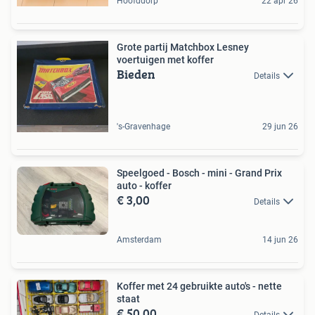
Hoofddorp
22 apr 26
Grote partij Matchbox Lesney
voertuigen met koffer
Bieden
Details
's-Gravenhage
29 jun 26
Speelgoed - Bosch - mini - Grand Prix
auto - koffer
€ 3,00
Details
Amsterdam
14 jun 26
Koffer met 24 gebruikte auto's - nette
staat
€ 50,00
Details