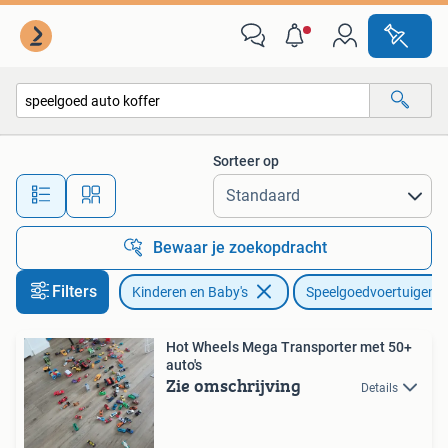
Speelgoed | Speelgoedvoertuigen
Sorteer op
Alle afstanden…
Bewaar je zoekopdracht
Filters
Kinderen en Baby's
Speelgoedvoertuigen
Hot Wheels Mega Transporter met 50+
auto's
Zie omschrijving
Details