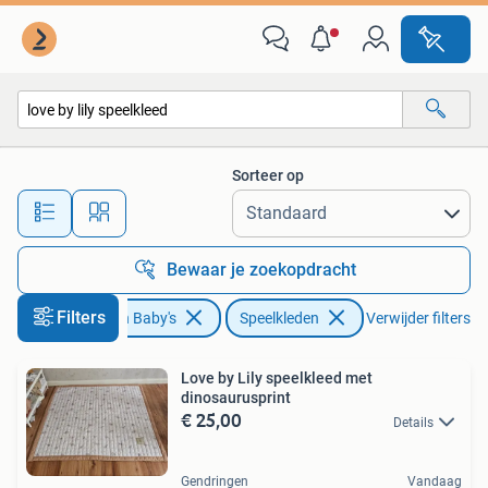
Speelgoed | Speelkleden
Sorteer op
Alle afstanden…
Bewaar je zoekopdracht
Filters
Kinderen en Baby's
Speelkleden
Verwijder filters
Love by Lily speelkleed met
dinosaurusprint
€ 25,00
Details
Gendringen
Vandaag