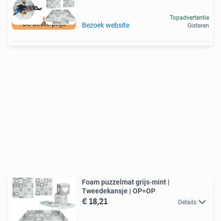
Topadvertentie
De beste prijs
Bezoek website
Gisteren
Foam puzzelmat grijs-mint |
Tweedekansje | OP=OP
€ 18,21
Details