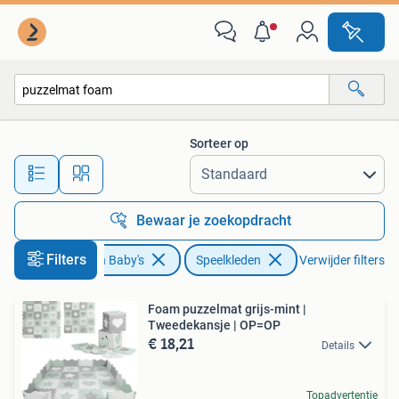
Speelgoed | Speelkleden
Sorteer op
Alle afstanden…
Bewaar je zoekopdracht
Filters
Kinderen en Baby's
Speelkleden
Verwijder filters
Foam puzzelmat grijs-mint |
Tweedekansje | OP=OP
€ 18,21
Details
Topadvertentie