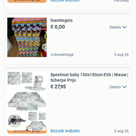
Vandaag
foamtegels
€ 0,00
Details
's-Gravenhage
5 aug 26
Speelmat baby 150x150cm EVA | Nieuw |
Scherpe Prijs
€ 27,95
Details
De beste prijs
Bezoek website
5 aug 26