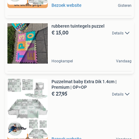
De beste prijs
Bezoek website
Gisteren
rubberen tuintegels puzzel
€ 15,00
Details
Hoogkarspel
Vandaag
Puzzelmat baby Extra Dik 1.4cm |
Premium | OP=OP
€ 27,95
Details
De beste prijs
Bezoek website