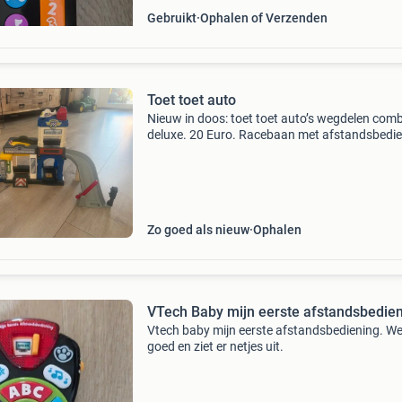
Gebruikt
Ophalen of Verzenden
Toet toet auto
Nieuw in doos: toet toet auto’s wegdelen comb
deluxe. 20 Euro. Racebaan met afstandsbedi
toet toet auto:40 euro. Toet toet auto’s politie
hoofdkwartier: 15 euro alles mag los van elka
weg of s
Zo goed als nieuw
Ophalen
VTech Baby mijn eerste afstandsbedie
Vtech baby mijn eerste afstandsbediening. We
goed en ziet er netjes uit.