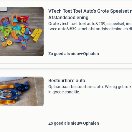
VTech Toet Toet Auto's Grote Speelset 
Afstandsbediening
Grote vtech toet toet auto&#39;s speelset, inc
twee auto&#39;s met afstandsbediening en di
baandelen. De set is gebruikt, maar in goede s
en biedt uren speelplezier voor jonge k
Zo goed als nieuw
Ophalen
Bestuurbare auto.
Oplaadbaar bestuurbare auto. Weinig gebruikt
in goede conditie.
Zo goed als nieuw
Ophalen