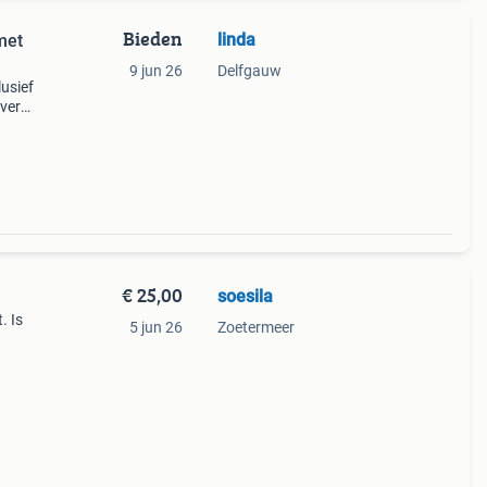
Bieden
linda
met
9 jun 26
Delfgauw
lusief
verse
taat
€ 25,00
soesila
. Is
5 jun 26
Zoetermeer