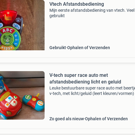
Vtech Afstandsbediening
Mijn eerste afstandsbediening van vtech. Veel
gebruikt
Gebruikt
Ophalen of Verzenden
V-tech super race auto met
afstandsbediening licht en geluid
Leuke bestuurbare super race auto met beertj
v-tech, met licht/geluid (leert kleuren/vormen)
afstandsbediening (doet het, zie foto). Er moe
wel nieuwe bat in. Graag bieden bij de adverte
Zo goed als nieuw
Ophalen of Verzenden