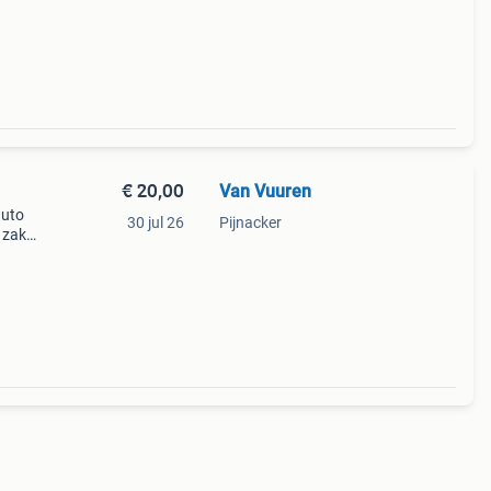
€ 20,00
Van Vuuren
auto
30 jul 26
Pijnacker
 zak