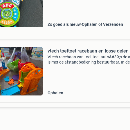
Zo goed als nieuw
Ophalen of Verzenden
vtech toettoet racebaan en losse delen
Vtech racebaan van toet toet auto&#39;s de 
is met de afstandbediening bestuurbaar. In de
zitten de lossen delen. Voor uren speelplezier
plezier! Hele set voor 20 euro
Ophalen