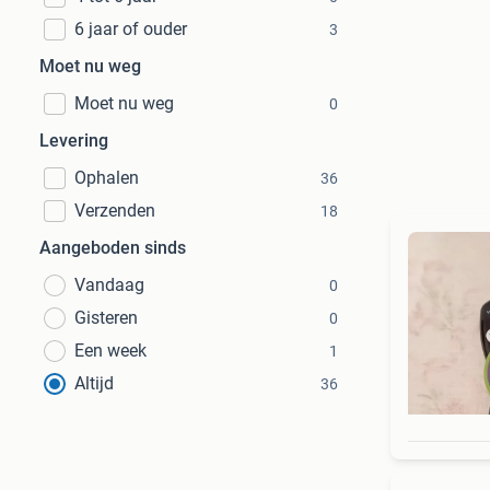
6 jaar of ouder
3
Moet nu weg
Moet nu weg
0
Levering
Ophalen
36
Verzenden
18
Aangeboden sinds
Vandaag
0
Gisteren
0
Een week
1
Altijd
36