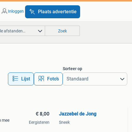
Inloggen
Plaats advertentie
lle afstanden…
Zoek
Sorteer op
Lijst
Foto’s
€ 8,00
Jazzebel de Jong
m mee
Eergisteren
Sneek