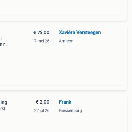
€ 75,00
Xaviéra Versteegen
i
17 mei 26
Arnhem
ening
ar
€ 2,00
Frank
ning
rkt
22 jul 26
Giessenburg