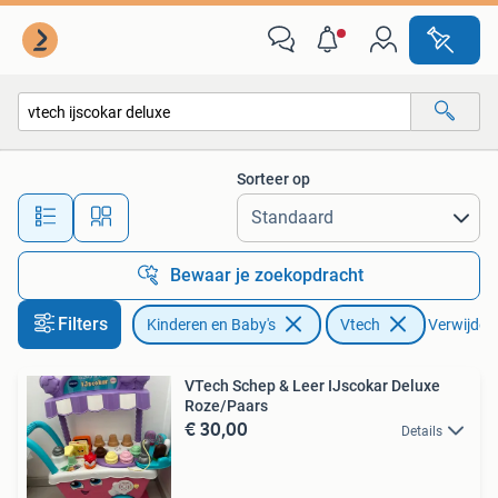
Speelgoed | Vtech
Sorteer op
Alle afstanden…
Bewaar je zoekopdracht
Filters
Kinderen en Baby's
Vtech
Verwijder f
VTech Schep & Leer IJscokar Deluxe
Roze/Paars
€ 30,00
Details