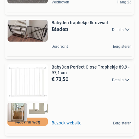
Veldhoven
1 aug 26
Babyden traphekje flex zwart
Bieden
Details
Dordrecht
Eergisteren
BabyDan Perfect Close Traphekje 89,9 -
97,1 cm
€ 73,50
Details
Moet nu weg
Bezoek website
Eergisteren