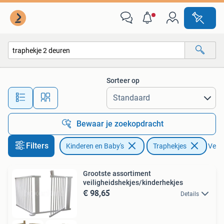
Traphekjes
Sorteer op
Alle afstanden…
Bewaar je zoekopdracht
Filters
Kinderen en Baby's
Traphekjes
Verwi
Grootste assortiment
veiligheidshekjes/kinderhekjes
€ 98,65
Details