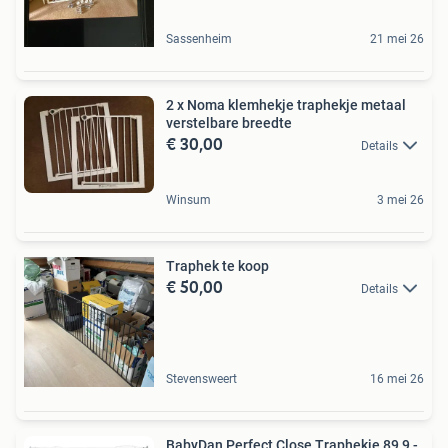
Sassenheim
21 mei 26
2 x Noma klemhekje traphekje metaal
verstelbare breedte
€ 30,00
Details
Winsum
3 mei 26
Traphek te koop
€ 50,00
Details
Stevensweert
16 mei 26
BabyDan Perfect Close Traphekje 89,9 -