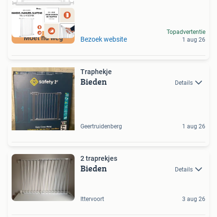
Topadvertentie
Moet nu weg
Bezoek website
1 aug 26
Traphekje
Bieden
Details
Geertruidenberg
1 aug 26
2 traprekjes
Bieden
Details
Ittervoort
3 aug 26