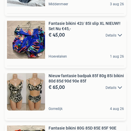
Middenmeer
3 aug 26
Fantasie bikini 42I/ 85I slip XL NIEUW!!
Set Nu €45,-
€ 45,00
Details
Hoevelaken
1 aug 26
Nieuw fantasie badpak 85f 80g 85i bikini
80d 85d 90d 90e 85f
€ 65,00
Details
Gorredijk
4 aug 26
Fantasie bikini 80G 85D 85E 85F 90E