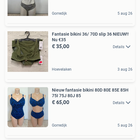
Gorredijk
5 aug 26
Fantasie bikini 36/ 70D slip 36 NIEUW!!
Nu €35
€ 35,00
Details
Hoevelaken
3 aug 26
Nieuw fantasie bikini 80D 80E 85E 85H
75I 75J 80J 85
€ 65,00
Details
Gorredijk
5 aug 26