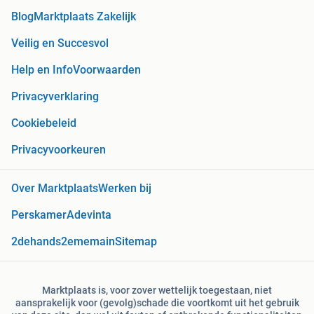
Blog
Marktplaats Zakelijk
Veilig en Succesvol
Help en Info
Voorwaarden
Privacyverklaring
Cookiebeleid
Privacyvoorkeuren
Over Marktplaats
Werken bij
Perskamer
Adevinta
2dehands
2ememain
Sitemap
Marktplaats is, voor zover wettelijk toegestaan, niet
aansprakelijk voor (gevolg)schade die voortkomt uit het gebruik