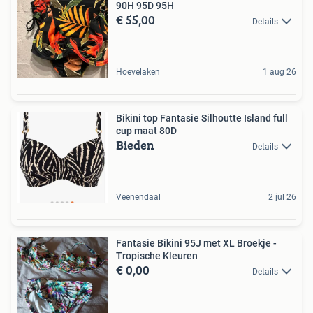
90H 95D 95H
€ 55,00
Details
Hoevelaken
1 aug 26
Bikini top Fantasie Silhoutte Island full
cup maat 80D
Bieden
Details
Veenendaal
2 jul 26
Fantasie Bikini 95J met XL Broekje -
Tropische Kleuren
€ 0,00
Details