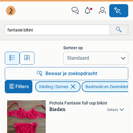
Badmode en Zwemkleding
Sorteer op
Alle afstanden…
Bewaar je zoekopdracht
Filters
Kleding | Dames
Badmode en Zwemkledin
Pichola Fantasie full cup bikini
Bieden
Details