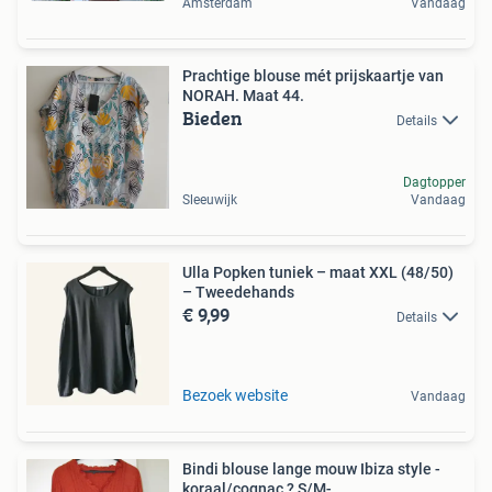
Amsterdam
Vandaag
Prachtige blouse mét prijskaartje van
NORAH. Maat 44.
Bieden
Details
Dagtopper
Sleeuwijk
Vandaag
Ulla Popken tuniek – maat XXL (48/50)
– Tweedehands
€ 9,99
Details
Bezoek website
Vandaag
Bindi blouse lange mouw Ibiza style -
koraal/cognac ? S/M-