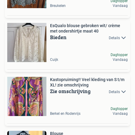
Dagtopper
Breukelen
Vandaag
EsQualo blouse gebroken wit/ crème
met ondershirtje maat 40
Bieden
Details
Dagtopper
Cuijk
Vandaag
Kastopruiming!! Veel kleding van S t/m
XL! zie omschrijving
Zie omschrijving
Details
Dagtopper
Berkel en Rodenrijs
Vandaag
Blouse