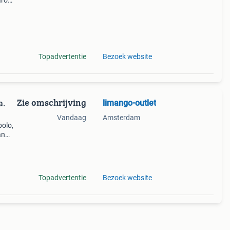
aarom
ld,
ti
Topadvertentie
Bezoek website
Zie omschrijving
limango-outlet
a.
Vandaag
Amsterdam
polo,
an
 en
Topadvertentie
Bezoek website