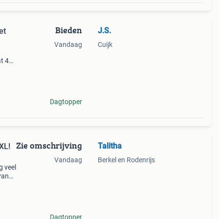
Bieden
J.S.
et
Vandaag
Cuijk
t 40.
dere
Dagtopper
Zie omschrijving
Talitha
XL!
Vandaag
Berkel en Rodenrijs
g veel
van
n,
Dagtopper