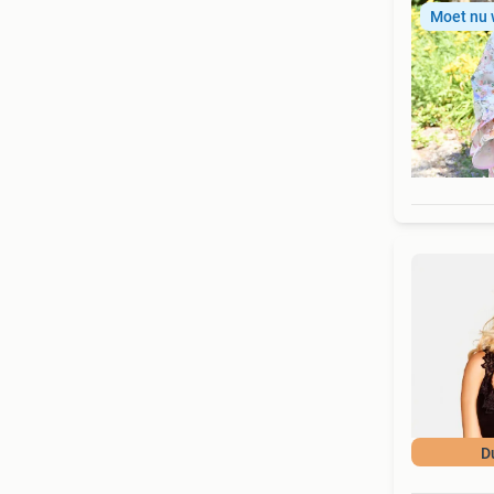
Moet nu
D