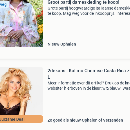
Groot partij dameskleding te koop!
 weg
Grote partij hoogwaardige italiaanse dameskl
te koop. Mag weg voor de inkoopprijs. Interes
Neem gerust contact op voor meer informatie
Nieuw
Ophalen
2dekans | Kalimo Chemise Costa Rica z
L
Meer informatie over dit artikel? Druk op de kno
website ’ hierboven in de kleur: wit/blauw. W
bestellen bij 2dekansje.com? Voor 16:00 beste
morgen in huis binnen nederland. 1 Jaar garan
uurzame Deal
Zo goed als nieuw
Ophalen of Verzenden