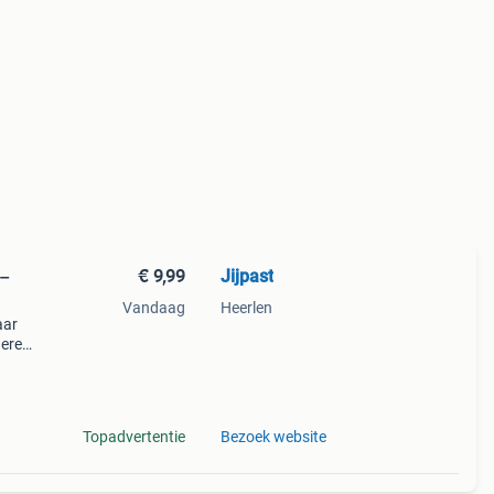
€ 9,99
Jijpast
Vandaag
Heerlen
aar
dere
vanaf
Topadvertentie
Bezoek website