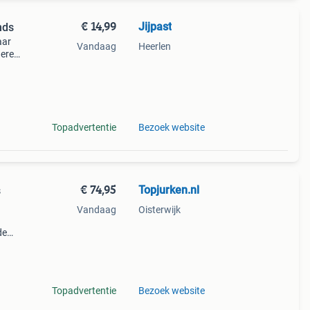
€ 14,99
Jijpast
nds
aar
Vandaag
Heerlen
dere
vanaf
Topadvertentie
Bezoek website
€ 74,95
Topjurken.nl
s
Vandaag
Oisterwijk
de
100
Topadvertentie
Bezoek website