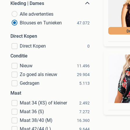
Kleding | Dames
Alle advertenties
Blouses en Tunieken
47.072
D
Direct Kopen
Direct Kopen
0
Conditie
Nieuw
11.496
Zo goed als nieuw
29.904
Gedragen
5.113
Maat
Maat 34 (XS) of kleiner
2.492
Maat 36 (S)
7.272
Maat 38/40 (M)
16.360
Maat 42/44 (L)
9.644