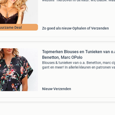
website ’ hierboven in de kleur: wit/blauw. W
bestellen bij 2dekansje.com? Voor 16:00 beste
morgen in huis binnen nederland. 1 Jaar garan
uurzame Deal
Zo goed als nieuw
Ophalen of Verzenden
Topmerken Blouses en Tunieken van o.
Benetton, Marc OPolo
Blouses & tunieken van o.a. Benetton, marc o'
gant en meer! In allerlei kleuren en patronen v
verschillende merken. Stop met teveel betalen
bekijk het aanbod op onze website! Wees er
Nieuw
Verzenden