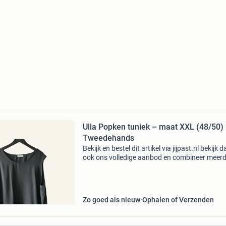
Ulla Popken tuniek – maat XXL (48/50) –
Tweedehands
Bekijk en bestel dit artikel via jijpast.nl bekijk d
ook ons volledige aanbod en combineer meer
artikelen in één bestelling. Gratis verzending 
€50. Staat van het product: netjes gedr
Zo goed als nieuw
Ophalen of Verzenden