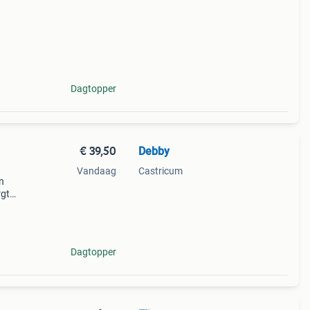
Dagtopper
€ 39,50
Debby
Vandaag
Castricum
n
rgt
. De
Dagtopper