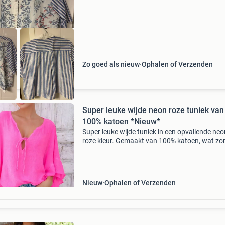
3 dage
Zo goed als nieuw
Ophalen of Verzenden
Super leuke wijde neon roze tuniek van
100% katoen *Nieuw*
Super leuke wijde tuniek in een opvallende neo
roze kleur. Gemaakt van 100% katoen, wat zo
voor een comfortabele en ademende pasvorm
tuniek is helemaal nieuw en perfect voor een
zomerse dag of
Nieuw
Ophalen of Verzenden