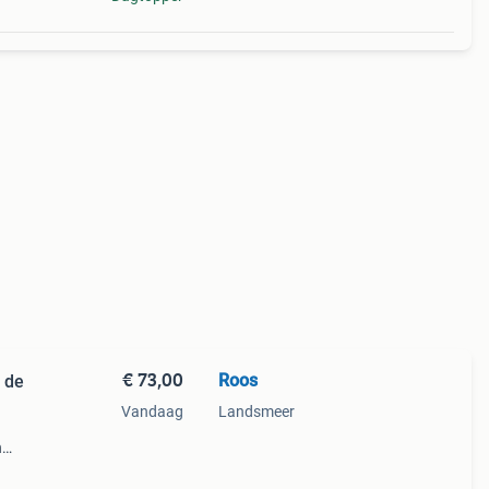
€ 73,00
Roos
n de
Vandaag
Landsmeer
n
. Ik
heb ik