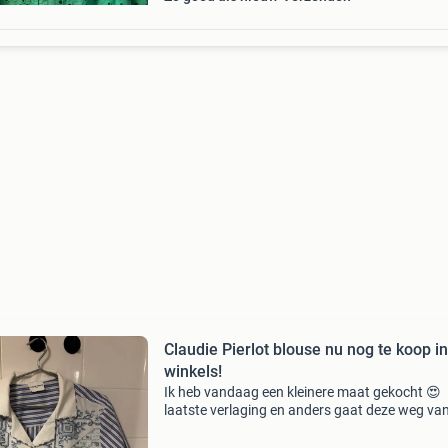
Claudie Pierlot blouse nu nog te koop i
winkels!
Ik heb vandaag een kleinere maat gekocht 😍
laatste verlaging en anders gaat deze weg va
markplaats! Deze leuke blouse te groot besteld
heb van dit merk altijd maat frans 42 en deze 