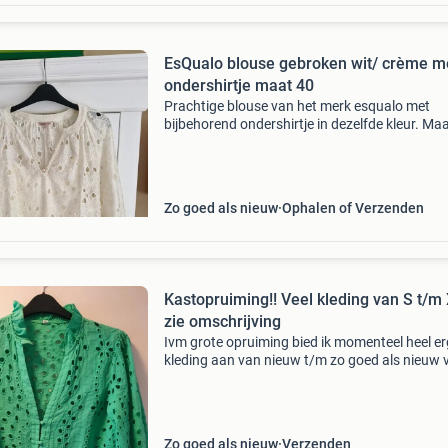
EsQualo blouse gebroken wit/ crème m
ondershirtje maat 40
Prachtige blouse van het merk esqualo met
bijbehorend ondershirtje in dezelfde kleur. Maa
Kleur: gebroken wit/crème. Slechts eenmaal
gedragen. Zo goed als nieuw!! Zie ook mijn an
advertenties
Zo goed als nieuw
Ophalen of Verzenden
Kastopruiming!! Veel kleding van S t/m 
zie omschrijving
Ivm grote opruiming bied ik momenteel heel er
kleding aan van nieuw t/m zo goed als nieuw 
maat s t/m xl. Ik bied aan shirts, blouses, jurke
tassen, sieraden, sjaaltjes etc. Het is zowel me
Zo goed als nieuw
Verzenden