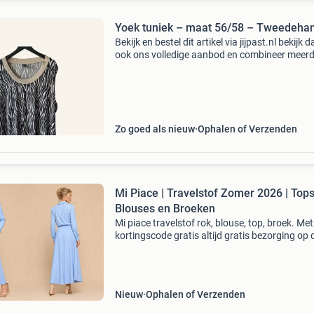
Yoek tuniek – maat 56/58 – Tweedeha
Bekijk en bestel dit artikel via jijpast.nl bekijk d
ook ons volledige aanbod en combineer meer
artikelen in één bestelling. Gratis verzending 
€50. Staat van het product: netjes gedr
Zo goed als nieuw
Ophalen of Verzenden
Mi Piace | Travelstof Zomer 2026 | Top
Blouses en Broeken
Mi piace travelstof rok, blouse, top, broek. Met
kortingscode gratis altijd gratis bezorging op 
nieuwe collecties + gratis verzending vanaf €
(nl, be & de) getoonde prijs geldt voor de
Nieuw
Ophalen of Verzenden