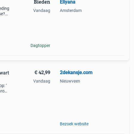
Bieden
Eliyana
eding
Vandaag
Amsterdam
se?
.
Dagtopper
€ 42,99
2dekansje.com
wart
Vandaag
Nieuwveen
p: ‘
aarom
ld,
ti
Bezoek website