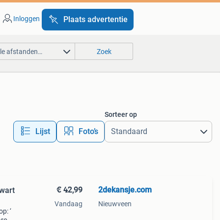
Inloggen
Plaats advertentie
lle afstanden…
Zoek
Sorteer op
Lijst
Foto’s
€ 42,99
2dekansje.com
wart
Vandaag
Nieuwveen
p: ‘