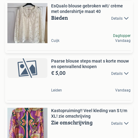
EsQualo blouse gebroken wit/ crème
met ondershirtje maat 40
Bieden
Details
Dagtopper
Cuijk
Vandaag
Paarse blouse steps maat s korte mouw
en openvallend knopen
€ 5,00
Details
Leiden
Vandaag
Kastopruiming!! Veel kleding van S t/m
XL! zie omschrijving
Zie omschrijving
Details