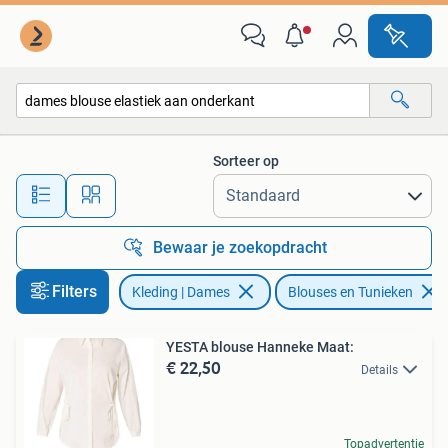
Blouses en Tunieken
Sorteer op
Alle afstanden…
Bewaar je zoekopdracht
Filters
Kleding | Dames
Blouses en Tunieken
YESTA blouse Hanneke Maat:
€ 22,50
Details
Topadvertentie