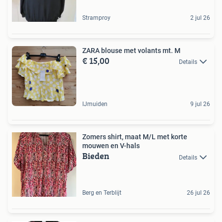
Stramproy
2 jul 26
ZARA blouse met volants mt. M
€ 15,00
Details
IJmuiden
9 jul 26
Zomers shirt, maat M/L met korte
mouwen en V-hals
Bieden
Details
Berg en Terblijt
26 jul 26