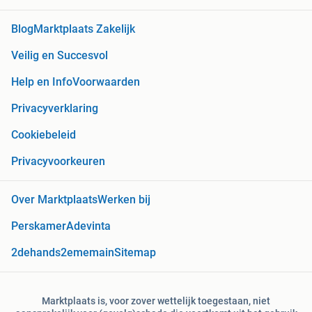
Blog
Marktplaats Zakelijk
Veilig en Succesvol
Help en Info
Voorwaarden
Privacyverklaring
Cookiebeleid
Privacyvoorkeuren
Over Marktplaats
Werken bij
Perskamer
Adevinta
2dehands
2ememain
Sitemap
Marktplaats is, voor zover wettelijk toegestaan, niet