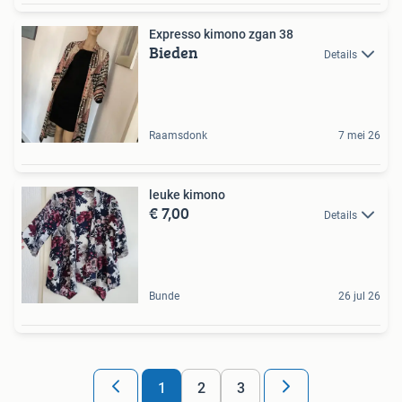
Expresso kimono zgan 38
Bieden
Details
Raamsdonk
7 mei 26
leuke kimono
€ 7,00
Details
Bunde
26 jul 26
1
2
3