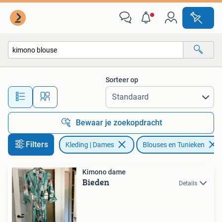
Blouses en Tunieken
Sorteer op
Alle afstanden…
Bewaar je zoekopdracht
Filters
Kleding | Dames
Blouses en Tunieken
Kimono dame
Bieden
Details