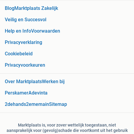
Blog
Marktplaats Zakelijk
Veilig en Succesvol
Help en Info
Voorwaarden
Privacyverklaring
Cookiebeleid
Privacyvoorkeuren
Over Marktplaats
Werken bij
Perskamer
Adevinta
2dehands
2ememain
Sitemap
Marktplaats is, voor zover wettelijk toegestaan, niet
aansprakelijk voor (gevolg)schade die voortkomt uit het gebruik