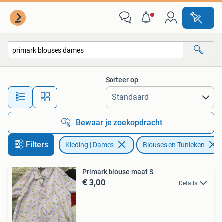
Blouses en Tunieken
Sorteer op
Alle afstanden…
Bewaar je zoekopdracht
Filters
Kleding | Dames
Blouses en Tunieken
Primark blouse maat S
€ 3,00
Details