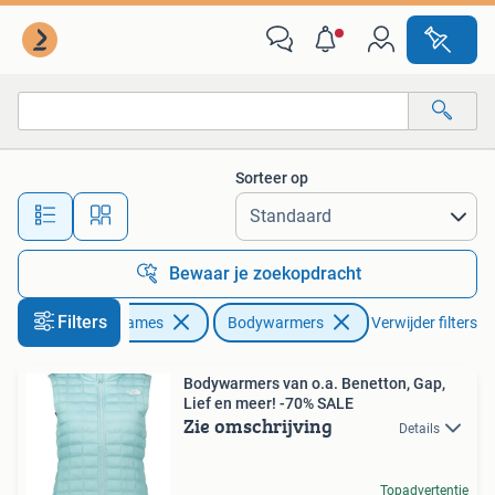
Bodywarmers
Sorteer op
Alle afstanden…
Bewaar je zoekopdracht
Filters
Kleding | Dames
Bodywarmers
Verwijder filters
Bodywarmers van o.a. Benetton, Gap,
Lief en meer! -70% SALE
Zie omschrijving
Details
Topadvertentie