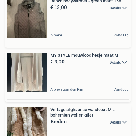
Bench bodywarmer - groen maat 158
€ 15,00
Details
Almere
Vandaag
MY STYLE mouwloos hesje maat M
€ 3,00
Details
Alphen aan den Rijn
Vandaag
Vintage afghaanse waistcoat M L
bohemian wollen gilet
Bieden
Details