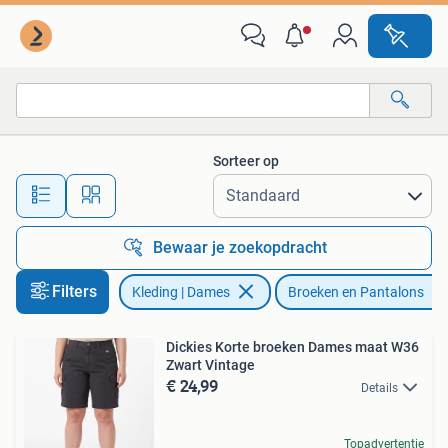
Broeken en Pantalons
Sorteer op
Alle afstanden…
Bewaar je zoekopdracht
Filters
Kleding | Dames
Broeken en Pantalons
Dickies Korte broeken Dames maat W36
Zwart Vintage
€ 24,99
Details
Topadvertentie