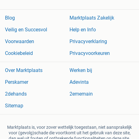
Blog
Marktplaats Zakelijk
Veilig en Succesvol
Help en Info
Voorwaarden
Privacyverklaring
Cookiebeleid
Privacyvoorkeuren
Over Marktplaats
Werken bij
Perskamer
Adevinta
2dehands
2ememain
Sitemap
Marktplaats is, voor zover wettelijk toegestaan, niet aansprakelijk
voor (gevolg)schade die voortkomt uit het gebruik van deze site,
dan wel uit fouten of ontbrekende functionaliteiten op deze site.