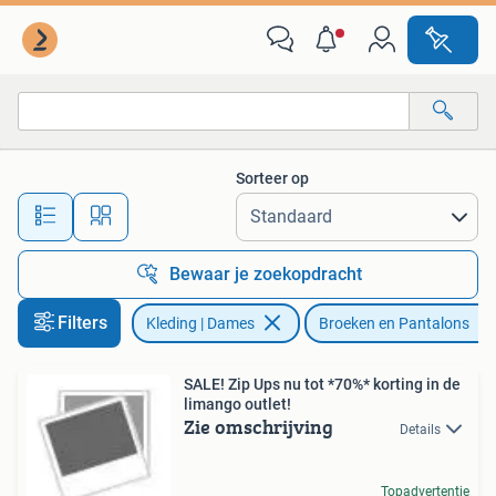
Broeken en Pantalons
Sorteer op
Alle afstanden…
Bewaar je zoekopdracht
Filters
Kleding | Dames
Broeken en Pantalons
SALE! Zip Ups nu tot *70%* korting in de
limango outlet!
Zie omschrijving
Details
Topadvertentie