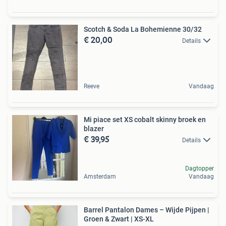
Scotch & Soda La Bohemienne 30/32
€ 20,00
Details
Reeve
Vandaag
Mi piace set XS cobalt skinny broek en
blazer
€ 39,95
Details
Dagtopper
Amsterdam
Vandaag
Barrel Pantalon Dames – Wijde Pijpen |
Groen & Zwart | XS-XL