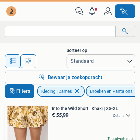
Broeken en Pantalons
Sorteer op
Alle afstanden…
Bewaar je zoekopdracht
Filters
Kleding | Dames
Broeken en Pantalons
Into the Wild Short | Khaki | XS-XL
€ 55,99
Details
Topadvertentie