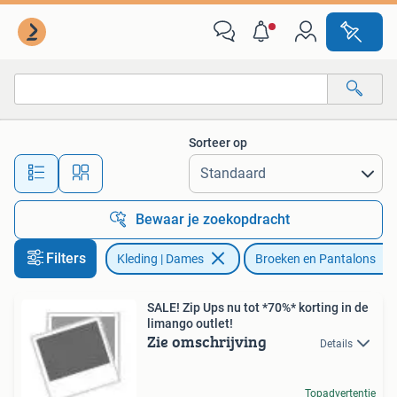
Broeken en Pantalons
Sorteer op
Alle afstanden…
Bewaar je zoekopdracht
Filters
Kleding | Dames
Broeken en Pantalons
SALE! Zip Ups nu tot *70%* korting in de
limango outlet!
Zie omschrijving
Details
Topadvertentie