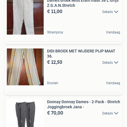
Dames broek Miss Etam maat 38 L.Grijs
Z.G.A.N.Stretch
€ 11,00
Details
Stramproy
Vandaag
DIDI BROEK MET WIJDERE PIJP MAAT
36.
€ 12,50
Details
Drunen
Vandaag
Donnay Donnay Dames - 2-Pack - Stretch
Joggingbroek Jana -
€ 70,00
Details