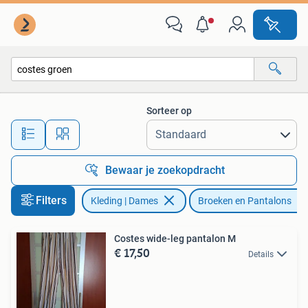
Broeken en Pantalons
Sorteer op
Alle afstanden…
Bewaar je zoekopdracht
Filters
Kleding | Dames
Broeken en Pantalons
Costes wide-leg pantalon M
€ 17,50
Details