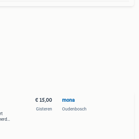
€ 15,00
mona
Gisteren
Oudenbosch
rt
eerde
de
t