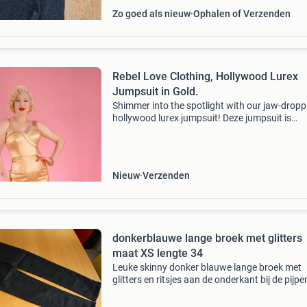
Zo goed als nieuw
Ophalen of Verzenden
Rebel Love Clothing, Hollywood Lurex
Jumpsuit in Gold.
Shimmer into the spotlight with our jaw-dropp
hollywood lurex jumpsuit! Deze jumpsuit is
gemaakt van een vintage stijl metalic lame
benagaline waardoor het comfortabel zit maa
genoeg steun gee
Nieuw
Verzenden
donkerblauwe lange broek met glitters
maat XS lengte 34
Leuke skinny donker blauwe lange broek met
glitters en ritsjes aan de onderkant bij de pijpe
de maat xs lengte 34. In nette staat. Zie ook m
andere advertenties met damesbroeken.