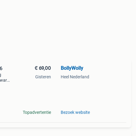
€ 69,00
BollyWolly
36
g
Gisteren
Heel Nederland
zwart
oek
Topadvertentie
Bezoek website