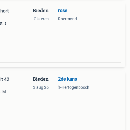
Bieden
rose
short
Gisteren
Roermond
t is
Bieden
2de kans
it 42
3 aug 26
's-Hertogenbosch
l. M