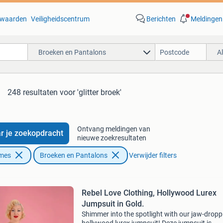
waarden
Veiligheidscentrum
Berichten
Meldingen
Broeken en Pantalons
A
248 resultaten
voor 'glitter broek'
Ontvang meldingen van
r je zoekopdracht
nieuwe zoekresultaten
ames
Broeken en Pantalons
Verwijder filters
Rebel Love Clothing, Hollywood Lurex
Jumpsuit in Gold.
Shimmer into the spotlight with our jaw-dropp