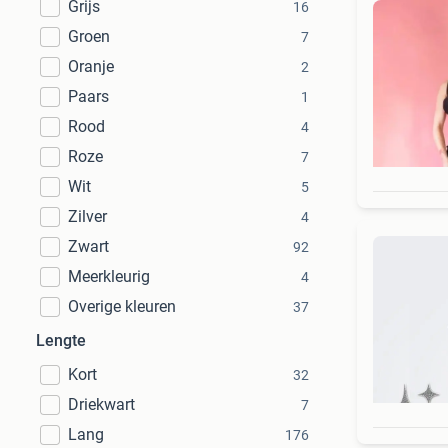
Grijs
16
Groen
7
Oranje
2
Paars
1
Rood
4
Roze
7
Wit
5
Zilver
4
Zwart
92
Meerkleurig
4
Overige kleuren
37
Lengte
Kort
32
Driekwart
7
Lang
176