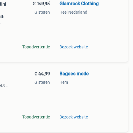
€ 149,95
Glamrock Clothing
ini
Gisteren
Heel Nederland
ith
op
Topadvertentie
Bezoek website
€ 44,99
Bagoes mode
Gisteren
Hem
4.99.
ek is
Topadvertentie
Bezoek website