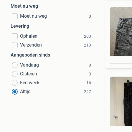
Moet nu weg
Moet nu weg
0
Levering
Ophalen
203
Verzenden
213
Aangeboden sinds
Vandaag
0
Gisteren
3
Een week
16
Altijd
227