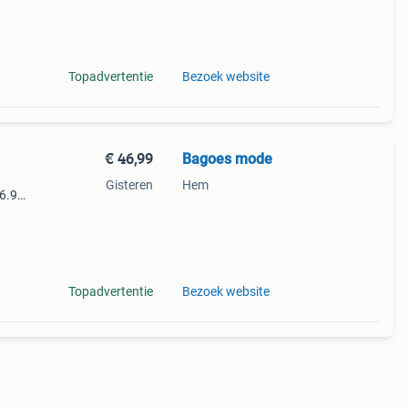
r ook
Topadvertentie
Bezoek website
€ 46,99
Bagoes mode
Gisteren
Hem
6.99.
ek is
Topadvertentie
Bezoek website