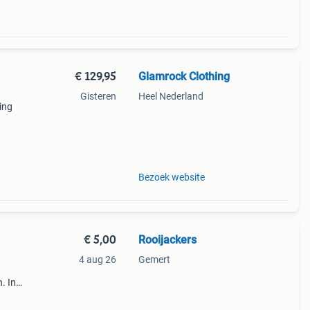
€ 129,95
Glamrock Clothing
Gisteren
Heel Nederland
ing
r ook
Bezoek website
€ 5,00
Rooijackers
4 aug 26
Gemert
n. In
ijn