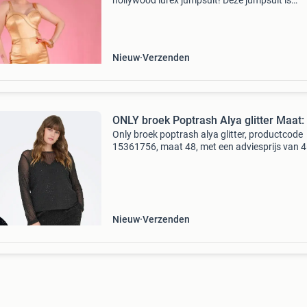
hollywood lurex jumpsuit! Deze jumpsuit is
gemaakt van een vintage stijl metalic lame
benagaline waardoor het comfortabel zit maa
genoeg steun gee
Nieuw
Verzenden
ONLY broek Poptrash Alya glitter Maat:
Only broek poptrash alya glitter, productcode
15361756, maat 48, met een adviesprijs van 4
De only carmakoma carpoptrash-alya easy bro
een comfortabele broek met een stijlvolle
uitstraling.
Nieuw
Verzenden