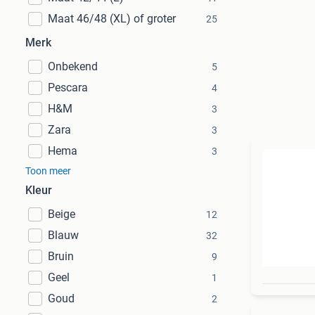
Maat 46/48 (XL) of groter
25
Merk
Onbekend
5
Pescara
4
H&M
3
Zara
3
Hema
3
Toon meer
Kleur
Beige
12
Blauw
32
Bruin
9
Geel
1
Goud
2