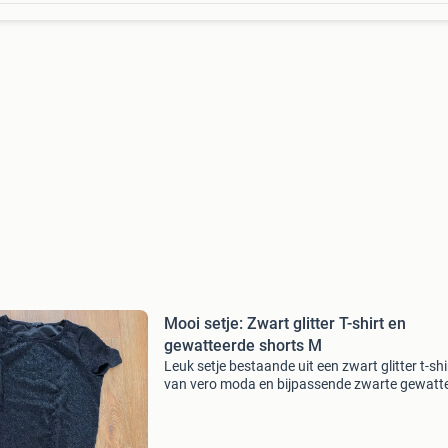
Mooi setje: Zwart glitter T-shirt en
gewatteerde shorts M
Leuk setje bestaande uit een zwart glitter t-shi
van vero moda en bijpassende zwarte gewatt
shorts met gouden ritsen van rose player. Bei
items zijn maat m en zo goed als nieuw, perfec
voor