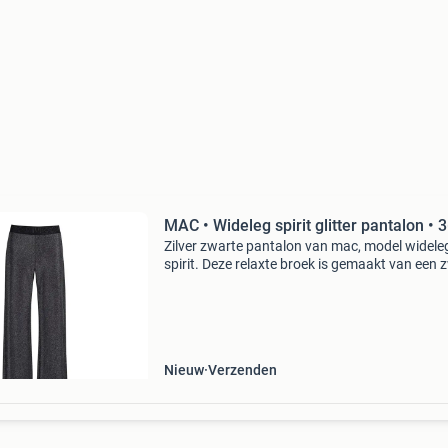
MAC • Wideleg spirit glitter pantalon • 
Zilver zwarte pantalon van mac, model widele
spirit. Deze relaxte broek is gemaakt van een 
zilveren glitter stretch stof. De los vallende br
heeft een elastische taille, sier paspelzakjes en
Nieuw
Verzenden