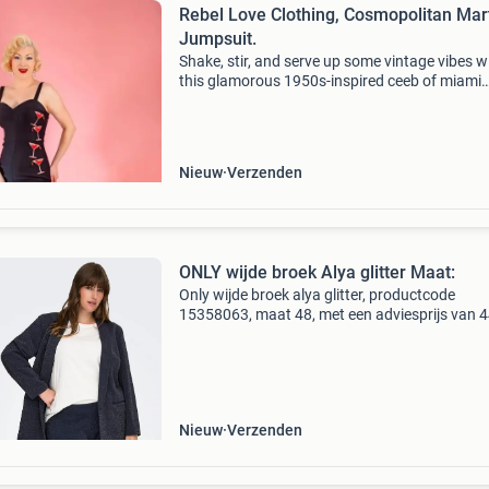
Rebel Love Clothing, Cosmopolitan Mart
Jumpsuit.
Shake, stir, and serve up some vintage vibes w
this glamorous 1950s-inspired ceeb of miami
jumpsuit! De jumpsuit heeft een geweldige
sweetheart neklijn, verstelbare bandjes die je 
verschillende
Nieuw
Verzenden
ONLY wijde broek Alya glitter Maat:
Only wijde broek alya glitter, productcode
15358063, maat 48, met een adviesprijs van 4
De only carmakoma carpoptrash-alva easy bro
een comfortabele broek met een stijlvolle
uitstraling. Dez
Nieuw
Verzenden