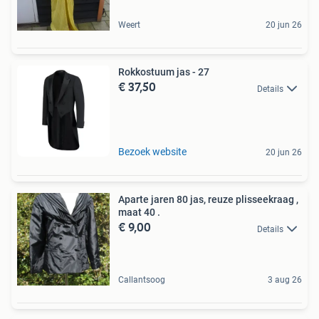
Weert
20 jun 26
Rokkostuum jas - 27
€ 37,50
Details
Bezoek website
20 jun 26
Aparte jaren 80 jas, reuze plisseekraag ,
maat 40 .
€ 9,00
Details
Callantsoog
3 aug 26