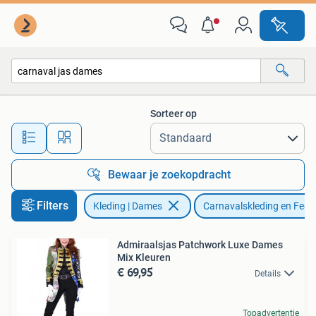
Carnavalskleding en Feestkleding
Sorteer op
Alle afstanden…
Bewaar je zoekopdracht
Filters
Kleding | Dames
Carnavalskleding en Fees
Admiraalsjas Patchwork Luxe Dames
Mix Kleuren
€ 69,95
Details
Topadvertentie