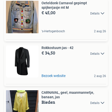
Oeteldonk Carnaval gepimpt
spijkerjasje mt M
€ 45,00
Details
's-Hertogenbosch
2 aug 26
Rokkostuum jas - 42
€ 34,50
Details
Bezoek website
2 aug 26
CARNAVAL, geel, maanmannetje,
banaan, jas
Bieden
Details