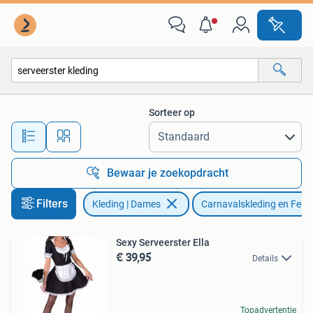
Carnavalskleding en Feestkleding
Sorteer op
Alle afstanden…
Bewaar je zoekopdracht
Filters
Kleding | Dames
Carnavalskleding en Fees
Sexy Serveerster Ella
€ 39,95
Details
Topadvertentie