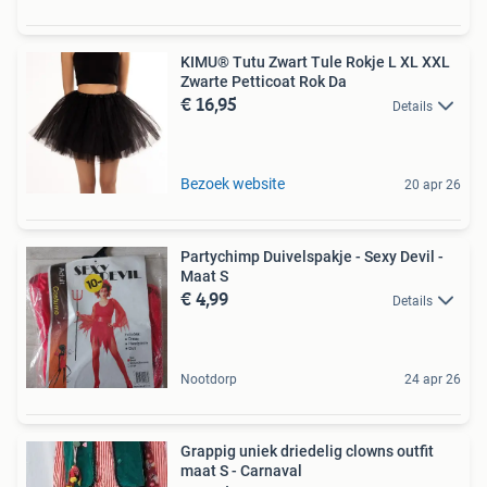
KIMU® Tutu Zwart Tule Rokje L XL XXL
Zwarte Petticoat Rok Da
€ 16,95
Details
Bezoek website
20 apr 26
Partychimp Duivelspakje - Sexy Devil -
Maat S
€ 4,99
Details
Nootdorp
24 apr 26
Grappig uniek driedelig clowns outfit
maat S - Carnaval