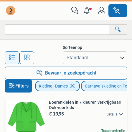
Carnavalskleding en Feestkleding
Sorteer op
Alle afstanden…
Bewaar je zoekopdracht
Filters
Kleding | Dames
Carnavalskleding en Fees
Boerenkielen in 7 kleuren verkrijgbaar!
Ook voor kids
€ 19,95
Details
Topadvertentie