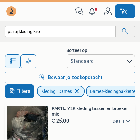
Dames-kledingpakketten
Sorteer op
Alle afstanden…
Bewaar je zoekopdracht
Filters
Kleding | Dames
Dames-kledingpakketten
PARTIJ Y2K kleding tassen en broeken
mix
€ 25,00
Details