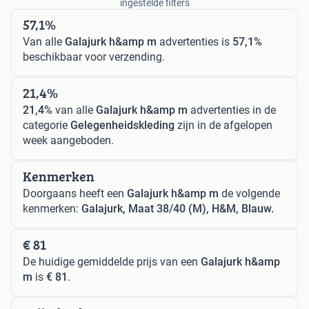
ingestelde filters
57,1%
Van alle
Galajurk h&amp m
advertenties is
57,1%
beschikbaar voor verzending.
21,4%
21,4%
van alle
Galajurk h&amp m
advertenties in de
categorie
Gelegenheidskleding
zijn in de afgelopen
week aangeboden.
Kenmerken
Doorgaans heeft een
Galajurk h&amp m
de volgende
kenmerken:
Galajurk, Maat 38/40 (M), H&M, Blauw.
€ 81
De huidige gemiddelde prijs van een
Galajurk h&amp
m
is
€ 81
.