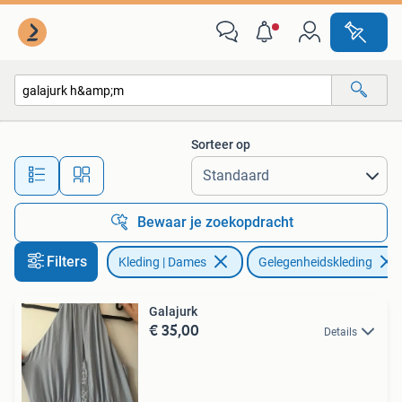
Gelegenheidskleding
Sorteer op
Alle afstanden…
Bewaar je zoekopdracht
Filters
Kleding | Dames
Gelegenheidskleding
Galajurk
€ 35,00
Details