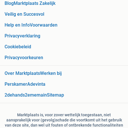
Blog
Marktplaats Zakelijk
Veilig en Succesvol
Help en Info
Voorwaarden
Privacyverklaring
Cookiebeleid
Privacyvoorkeuren
Over Marktplaats
Werken bij
Perskamer
Adevinta
2dehands
2ememain
Sitemap
Marktplaats is, voor zover wettelijk toegestaan, niet
aansprakelijk voor (gevolg)schade die voortkomt uit het gebruik
van deze site, dan wel uit fouten of ontbrekende functionaliteiten