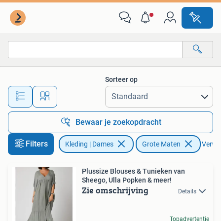
Grote Maten
Sorteer op
Alle afstanden…
Bewaar je zoekopdracht
Filters
Kleding | Dames
Grote Maten
Verwij
Plussize Blouses & Tunieken van
Sheego, Ulla Popken & meer!
Zie omschrijving
Details
Topadvertentie