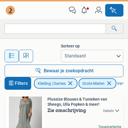
Grote Maten
Sorteer op
Alle afstanden…
Bewaar je zoekopdracht
Filters
Kleding | Dames
Grote Maten
Verwij
Plussize Blouses & Tunieken van
Sheego, Ulla Popken & meer!
Zie omschrijving
Details
Topadvertentie