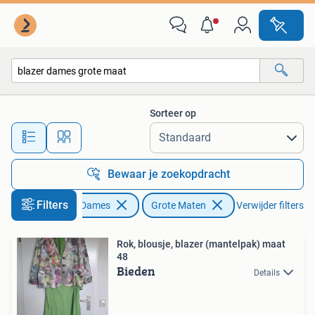
Grote Maten
Sorteer op
Alle afstanden…
Bewaar je zoekopdracht
Filters
Kleding | Dames
Grote Maten
Verwijder filters
Rok, blousje, blazer (mantelpak) maat
48
Bieden
Details