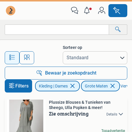
Grote Maten
Sorteer op
Alle afstanden…
Bewaar je zoekopdracht
Filters
Kleding | Dames
Grote Maten
Verwij
Plussize Blouses & Tunieken van
Sheego, Ulla Popken & meer!
Zie omschrijving
Details
Topadvertentie