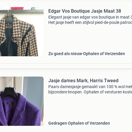
Edgar Vos Boutique Jasje Maat 38
Elegant jasje van edgar vos boutique in maat 
Het jasje heeft een stijlvol pied-de-poule patro
beige en zwart, met subtiele gouden accenten
Perfect voor een chique gelegenheid of om ee
outfi
Zo goed als nieuw
Ophalen of Verzenden
Jasje dames Mark, Harris Tweed
Paars damesjasje gemaakt van 100 % wol me
bijzondere knopen. Ophalen of versturen kost
voor de koper.
Gedragen
Ophalen of Verzenden