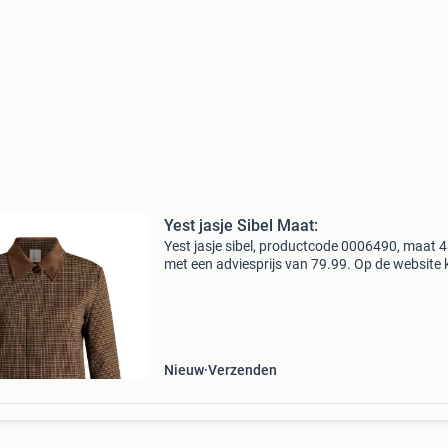
Yest jasje Sibel Maat:
Yest jasje sibel, productcode 0006490, maat 4
met een adviesprijs van 79.99. Op de website 
alle producten op maat bestellen mits ze op
voorraad zijn!bagoes plus size fashion de moo
grote
Nieuw
Verzenden