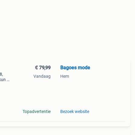
€ 79,99
Bagoes mode
8,
Vandaag
Hem
kun je
iste
Topadvertentie
Bezoek website