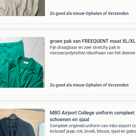
Zo goed als nieuw
Ophalen of Verzenden
groen pak van FREEQUENT maat XL/XL
Fijn draagbaar en zeer stretchy pak in
viscose/polyesther/elasthaan van het deense
freequent. In nieuwstaat broek: lengte 95 cm,
ook op de enkel gedragen worden, tailleband:
cm. Voorzien
Zo goed als nieuw
Ophalen of Verzenden
MBO Airport College uniform compleet
schoenen en sjaal
Compleet origineel uniform van mbo airport co
inclusief jasje, rok, broek, blouse, sjaal en gabo