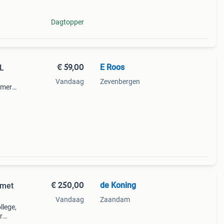
Dagtopper
€ 59,00
E Roos
L
Vandaag
Zevenbergen
 merk
 kan
 100
€ 250,00
de Koning
 met
Vandaag
Zaandam
llege,
r