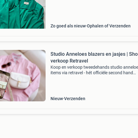
ook op de enkel gedragen worden, tailleband:
cm. Voorzien
Zo goed als nieuw
Ophalen of Verzenden
Studio Anneloes blazers en jasjes | Sh
verkoop Retravel
Koop en verkoop tweedehands studio annelo
items via retravel - hét officiële second hand
platform van studio anneloes. Ontdek het nu.
Verkopen is heel simpel: selecteer en upload
verkoop en verzend
Nieuw
Verzenden