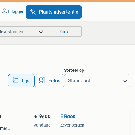
Inloggen
Plaats advertentie
lle afstanden…
Zoek
Sorteer op
Lijst
Foto’s
€ 59,00
E Roos
L
Vandaag
Zevenbergen
 merk
 kan