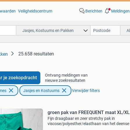
waarden
Veiligheidscentrum
Berichten
Meldingen
Jasjes, Kostuums en Pakken
A
25.658 resultaten
kken
Ontvang meldingen van
r je zoekopdracht
nieuwe zoekresultaten
ames
Jasjes en Kostuums
Verwijder filters
groen pak van FREEQUENT maat XL/XL
Fijn draagbaar en zeer stretchy pak in
viscose/polyesther/elasthaan van het deense
freequent. In nieuwstaat broek: lengte 95 cm,