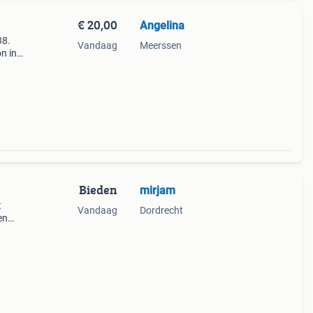
€ 20,00
Angelina
38.
Vandaag
Meerssen
on in
.
n
Bieden
mirjam
t
Vandaag
Dordrecht
en