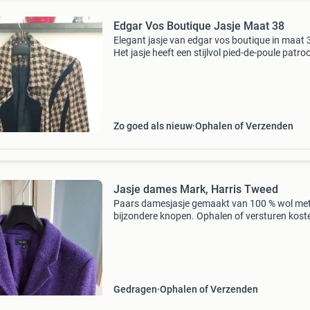
Edgar Vos Boutique Jasje Maat 38
Elegant jasje van edgar vos boutique in maat 
Het jasje heeft een stijlvol pied-de-poule patro
beige en zwart, met subtiele gouden accenten
Perfect voor een chique gelegenheid of om ee
outfi
Zo goed als nieuw
Ophalen of Verzenden
Jasje dames Mark, Harris Tweed
Paars damesjasje gemaakt van 100 % wol me
bijzondere knopen. Ophalen of versturen kost
voor de koper.
Gedragen
Ophalen of Verzenden