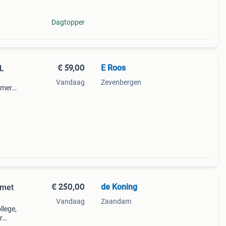
Dagtopper
€ 59,00
E Roos
L
Vandaag
Zevenbergen
 merk
 kan
 100
€ 250,00
de Koning
 met
Vandaag
Zaandam
llege,
r