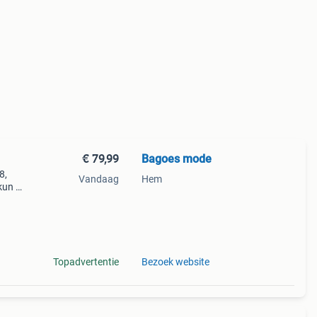
€ 79,99
Bagoes mode
8,
Vandaag
Hem
kun je
iste
Topadvertentie
Bezoek website