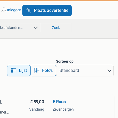
Inloggen
Plaats advertentie
lle afstanden…
Zoek
Sorteer op
Lijst
Foto’s
€ 59,00
E Roos
L
Vandaag
Zevenbergen
 merk
 kan