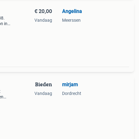
€ 20,00
Angelina
38.
Vandaag
Meerssen
on in
.
n
Bieden
mirjam
t
Vandaag
Dordrecht
en