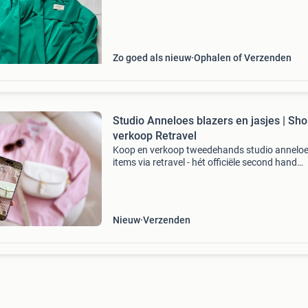
ook op de enkel gedragen worden, tailleband:
cm. Voorzien
Zo goed als nieuw
Ophalen of Verzenden
Studio Anneloes blazers en jasjes | Sh
verkoop Retravel
Koop en verkoop tweedehands studio annelo
items via retravel - hét officiële second hand
platform van studio anneloes. Ontdek het nu.
Verkopen is heel simpel: selecteer en upload
verkoop en verzend
Nieuw
Verzenden