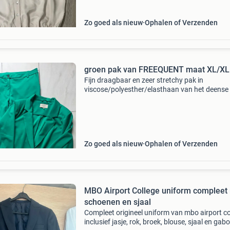
Zo goed als nieuw
Ophalen of Verzenden
groen pak van FREEQUENT maat XL/XL
Fijn draagbaar en zeer stretchy pak in
viscose/polyesther/elasthaan van het deense
freequent. In nieuwstaat broek: lengte 95 cm,
ook op de enkel gedragen worden, tailleband:
cm. Voorzien
Zo goed als nieuw
Ophalen of Verzenden
MBO Airport College uniform compleet
schoenen en sjaal
Compleet origineel uniform van mbo airport co
inclusief jasje, rok, broek, blouse, sjaal en gabo