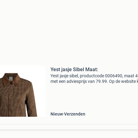
Yest jasje Sibel Maat:
Yest jasje sibel, productcode 0006490, maat 4
met een adviesprijs van 79.99. Op de website 
alle producten op maat bestellen mits ze op
voorraad zijn!bagoes plus size fashion de moo
grote
Nieuw
Verzenden