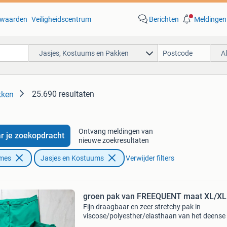
waarden
Veiligheidscentrum
Berichten
Meldingen
Jasjes, Kostuums en Pakken
A
25.690 resultaten
kken
Ontvang meldingen van
r je zoekopdracht
nieuwe zoekresultaten
ames
Jasjes en Kostuums
Verwijder filters
groen pak van FREEQUENT maat XL/XL
Fijn draagbaar en zeer stretchy pak in
viscose/polyesther/elasthaan van het deense
freequent. In nieuwstaat broek: lengte 95 cm,