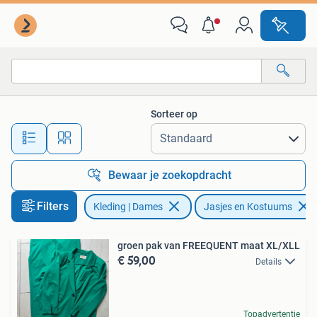
Jasjes, Kostuums en Pakken
Sorteer op
Alle afstanden…
Bewaar je zoekopdracht
Filters
Kleding | Dames
Jasjes en Kostuums
groen pak van FREEQUENT maat XL/XLL
€ 59,00
Details
Topadvertentie