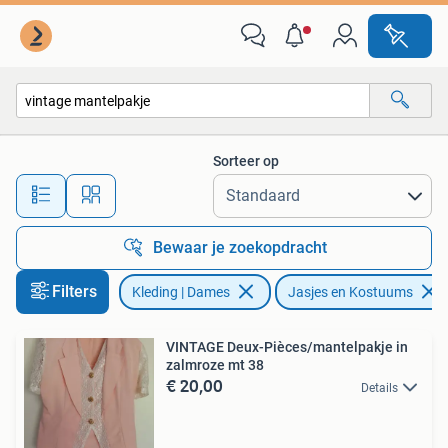
Jasjes, Kostuums en Pakken
Sorteer op
Alle afstanden…
Bewaar je zoekopdracht
Filters
Kleding | Dames
Jasjes en Kostuums
VINTAGE Deux-Pièces/mantelpakje in
zalmroze mt 38
€ 20,00
Details