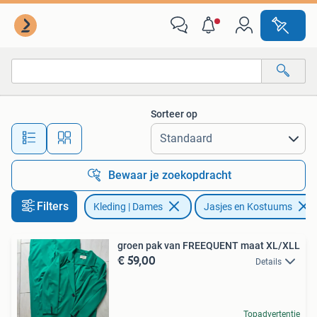
Jasjes, Kostuums en Pakken
Sorteer op
Alle afstanden…
Bewaar je zoekopdracht
Filters
Kleding | Dames
Jasjes en Kostuums
groen pak van FREEQUENT maat XL/XLL
€ 59,00
Details
Topadvertentie