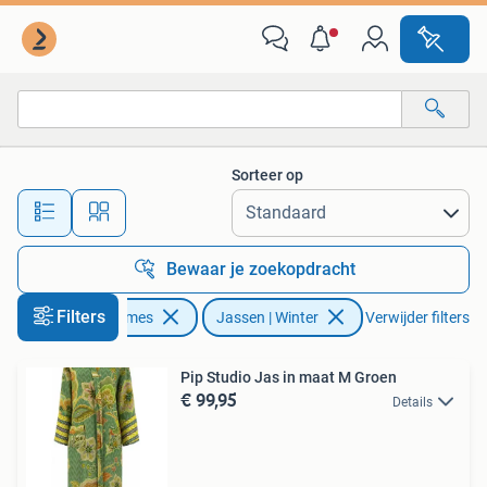
Jassen | Winter
Sorteer op
Alle afstanden…
Bewaar je zoekopdracht
Filters
Kleding | Dames
Jassen | Winter
Verwijder filters
Pip Studio Jas in maat M Groen
€ 99,95
Details