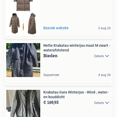
Tot 75% voordeel
Bezoek website
3 aug 26
Nette Krakatau winterjas maat M zwart -
waterafstotend
Bieden
Details
Sappemeer
4 aug 26
Krakatau Gaia Winterjas - Wind-, water-
en kouddicht
€ 169,95
Details