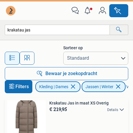
Jassen | Winter
Sorteer op
Alle afstanden…
Bewaar je zoekopdracht
Filters
Kleding | Dames
Jassen | Winter
Verw
Krakatau Jas in maat XS Overig
€ 219,95
Details