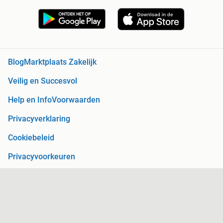
Blog
Marktplaats Zakelijk
Veilig en Succesvol
Help en Info
Voorwaarden
Privacyverklaring
Cookiebeleid
Privacyvoorkeuren
Over Marktplaats
Werken bij
Perskamer
Adevinta
2dehands
2ememain
Sitemap