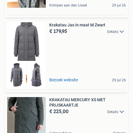
Krimpen aan den IJssel
29 jul 26
Krakatau Jas in maat M Zwart
€ 179,95
Details
Tot 75% voordeel
Bezoek website
29 jul 26
KRAKATAU MERCURY XS MET
PRIJSKAARTJE
€ 225,00
Details