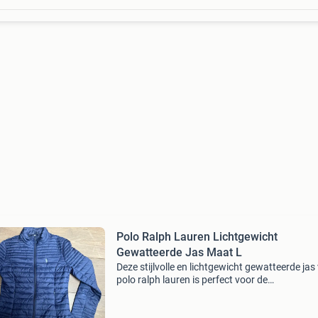
Polo Ralph Lauren Lichtgewicht
Gewatteerde Jas Maat L
Deze stijlvolle en lichtgewicht gewatteerde jas
polo ralph lauren is perfect voor de
tussenseizoenen. De jas is donkerblauw van k
en heeft het iconische polo-logo op de borst. D