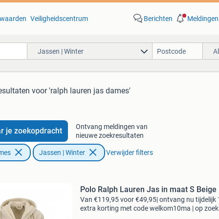
waarden
Veiligheidscentrum
Berichten
Meldingen
Jassen | Winter
A
esultaten
voor 'ralph lauren jas dames'
Ontvang meldingen van
r je zoekopdracht
nieuwe zoekresultaten
ames
Jassen | Winter
Verwijder filters
Polo Ralph Lauren Jas in maat S Beige
Van €119,95 voor €49,95| ontvang nu tijdelijk
extra korting met code welkom10ma | op zoek
topkwaliteit merkkleding voor een fractie van 