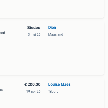
Bieden
Dion
good
3 mei 26
Maasland
€ 200,00
Louise Maes
ns
19 apr 26
Tilburg