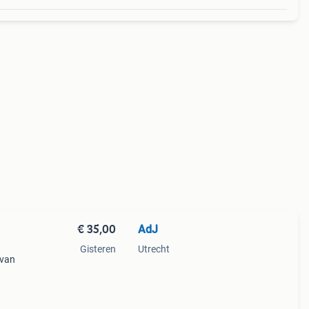
€ 35,00
AdJ
Gisteren
Utrecht
 van
leur
e jas