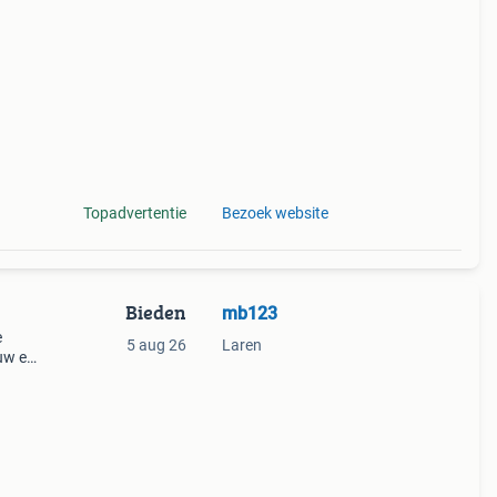
Topadvertentie
Bezoek website
Bieden
mb123
e
5 aug 26
Laren
euw en
t l en
n ho