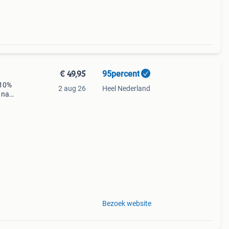
€ 49,95
95percent
 10%
2 aug 26
Heel Nederland
 naar
de
Bezoek website