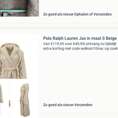
Zo goed als nieuw
Ophalen of Verzenden
Polo Ralph Lauren Jas in maat S Beige
Van €119,95 voor €49,95| ontvang nu tijdelijk
extra korting met code welkom10ma | op zoek
topkwaliteit merkkleding voor een fractie van 
nieuwprijs? Bij 95percent vind je refurbis
t 75% voordeel
Zo goed als nieuw
Verzenden