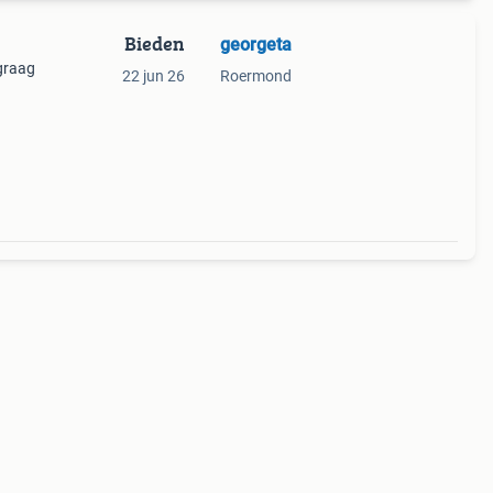
Bieden
georgeta
graag
22 jun 26
Roermond