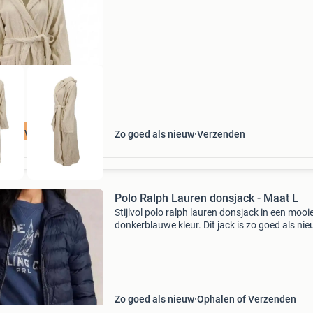
nieuwprijs? Bij 95percent vind je refurbis
t 75% voordeel
Zo goed als nieuw
Verzenden
Polo Ralph Lauren donsjack - Maat L
Stijlvol polo ralph lauren donsjack in een mooi
donkerblauwe kleur. Dit jack is zo goed als ni
perfect voor de koudere dagen. Het is een maa
heeft een comfortabele pasvorm. Gemaakt va
Zo goed als nieuw
Ophalen of Verzenden