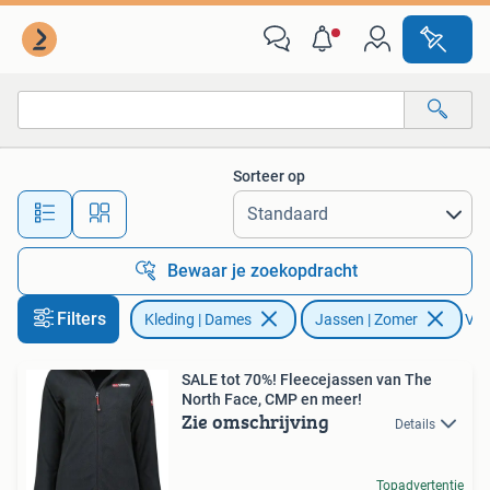
Jassen | Zomer
Sorteer op
Alle afstanden…
Bewaar je zoekopdracht
Filters
Kleding | Dames
Jassen | Zomer
Verw
SALE tot 70%! Fleecejassen van The
North Face, CMP en meer!
Zie omschrijving
Details
Topadvertentie