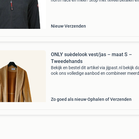
north face en meer! Stop met teveel betalen e
bekijk het aanbod op onze website! Wees er sne
want op=op limango, de online shop voor famil
me
Nieuw
Verzenden
ONLY suèdelook vest/jas – maat S –
Tweedehands
Bekijk en bestel dit artikel via jijpast.nl bekijk d
ook ons volledige aanbod en combineer meer
artikelen in één bestelling. Gratis verzending 
€50. Staat van het product netjes gedra
Zo goed als nieuw
Ophalen of Verzenden