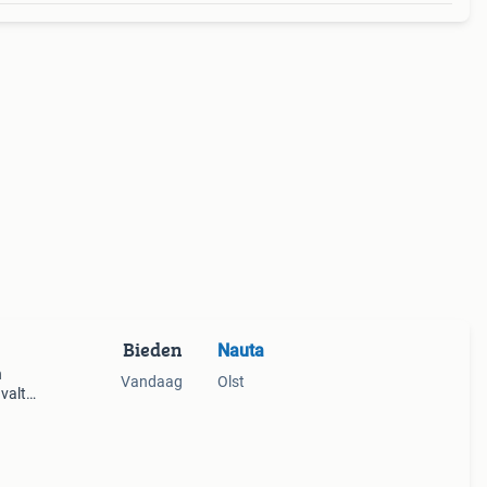
Bieden
Nauta
n
Vandaag
Olst
valt
et
hele