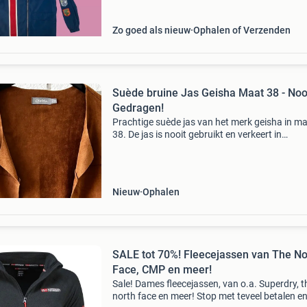
fans van lan
Zo goed als nieuw
Ophalen of Verzenden
Suède bruine Jas Geisha Maat 38 - Noo
Gedragen!
Prachtige suède jas van het merk geisha in m
38. De jas is nooit gebruikt en verkeert in
nieuwstaat. Ideaal voor de lente of herfst. Op
is mogelijk op maandag vanaf 17:00 uur.
Nieuw
Ophalen
SALE tot 70%! Fleecejassen van The No
Face, CMP en meer!
Sale! Dames fleecejassen, van o.a. Superdry, t
north face en meer! Stop met teveel betalen e