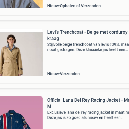
Nieuw
Ophalen of Verzenden
Levi's Trenchcoat - Beige met corduroy
kraag
Stijlvolle beige trenchcoat van levi&#39;s, maa
nooit gedragen. Deze klassieke jas heeft een
tijdloos design met een opvallende corduroy k
en een ceintuur om de taille te accentueren. Pe
Nieuw
Verzenden
Official Lana Del Rey Racing Jacket - M
M
Exclusieve lana del rey racing jacket in maat m
Deze jas is zo goed als nieuw en heeft een
opvallend blauw design met rode en witte stre
en diverse patches op de mouwen. Perfect vo