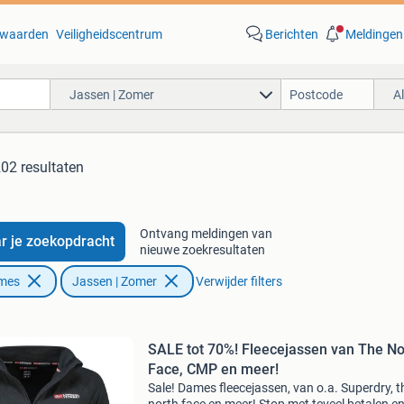
waarden
Veiligheidscentrum
Berichten
Meldingen
Jassen | Zomer
A
02 resultaten
Ontvang meldingen van
r je zoekopdracht
nieuwe zoekresultaten
ames
Jassen | Zomer
Verwijder filters
SALE tot 70%! Fleecejassen van The No
Face, CMP en meer!
Sale! Dames fleecejassen, van o.a. Superdry, t