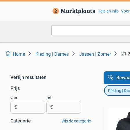
Help en info
Voor
21.2
Home
Kleding | Dames
Jassen | Zomer
Verfijn resultaten
Bewaa
Prijs
Kleding | D
van
tot
€
€
Categorie
Wis de categorie