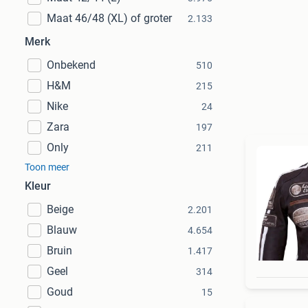
Maat 46/48 (XL) of groter
2.133
Merk
Onbekend
510
H&M
215
Nike
24
Zara
197
Only
211
Toon meer
Kleur
Beige
2.201
Blauw
4.654
Bruin
1.417
Geel
314
Goud
15