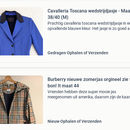
Cavalleria Toscana wedstrijdjasje - Maa
38/40 (M)
Prachtig cavalleria toscana wedstrijdjasje in e
opvallende blauwe kleur. Het jasje is zo goed a
nieuw en is gemaakt van hoogwaardige materi
wat zorgt voor een comfortabele pasvorm en
optimale
Gedragen
Ophalen of Verzenden
Burberry nieuwe zomerjas orgineel zie 
bon! It maat 44
Vrienden hebben deze super mooie jas
meegenomen uit amerika, daarom zijn de kaar
eraf gehaald. Er zit een foto bij gemaakt in de
burberry winkel en de bon. Wij hebben er 650 
voor betaald! Ik
Nieuw
Ophalen of Verzenden