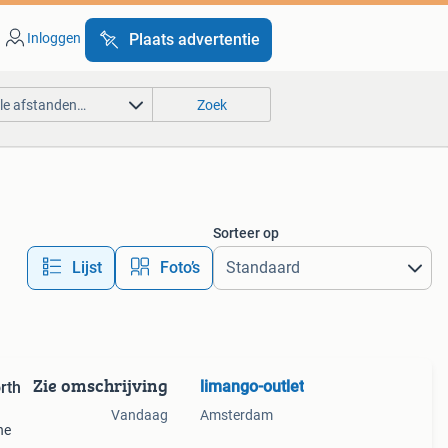
Inloggen
Plaats advertentie
lle afstanden…
Zoek
Sorteer op
Lijst
Foto’s
Zie omschrijving
limango-outlet
rth
Vandaag
Amsterdam
he