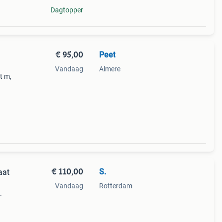
Dagtopper
€ 95,00
Peet
Vandaag
Almere
t m,
raag
rf
€ 110,00
S.
aat
Vandaag
Rotterdam
.
pen,
or