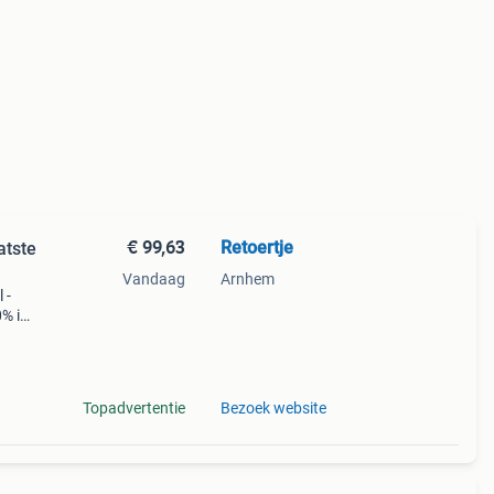
€ 99,63
Retoertje
atste
Vandaag
Arnhem
 -
0% in
aat:
zaa
Topadvertentie
Bezoek website