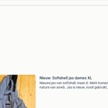
Nieuw: Softshell jas dames XL
Nieuwe jas van softshell, maat xl. Merk huma
nature van anwb. Jas is nieuw, nooit gebruikt, 
op de heupen. Afritsbare capuchon. Zakken m
rits; tevens 2 binnen zakken met rits jas is het 
ja