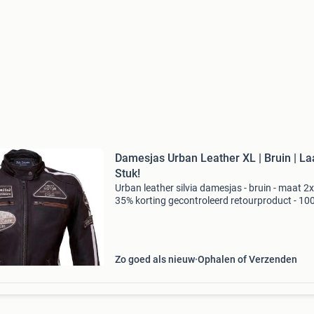
Damesjas Urban Leather XL | Bruin | La
Stuk!
Urban leather silvia damesjas - bruin - maat 2xl
35% korting gecontroleerd retourproduct - 10
orde. Merk: urban leather (model: 58 ladies) m
2xl kleur: bruin materiaal: hoogwaardig, duur
Zo goed als nieuw
Ophalen of Verzenden