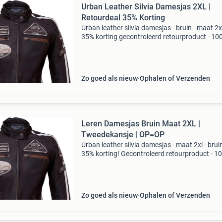
Urban Leather Silvia Damesjas 2XL |
Retourdeal 35% Korting
Urban leather silvia damesjas - bruin - maat 2xl
35% korting gecontroleerd retourproduct - 10
functioneel. Merk: urban leather (model silvia)
maat: 2xl kleur: bruin materiaal: kwaliteitsleer
Zo goed als nieuw
Ophalen of Verzenden
Leren Damesjas Bruin Maat 2XL |
Tweedekansje | OP=OP
Urban leather silvia damesjas - maat 2xl - bruin
35% korting! Gecontroleerd retourproduct - 1
orde. Model: urban leather 58 ladies maat: 2xl 
bruin materiaal: hoogwaardig leer met luxe u
Zo goed als nieuw
Ophalen of Verzenden