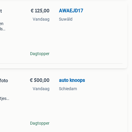
€ 125,00
AWAEJD17
t
Vandaag
Suwâld
en
ls
alen,
Dagtopper
€ 500,00
auto knoops
foto
Vandaag
Schiedam
tjes
euro
Dagtopper