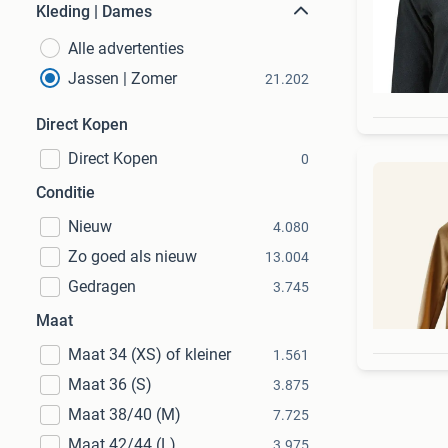
Kleding | Dames
Alle advertenties
Jassen | Zomer
21.202
Direct Kopen
Direct Kopen
0
Conditie
Nieuw
4.080
Zo goed als nieuw
13.004
Gedragen
3.745
Maat
Maat 34 (XS) of kleiner
1.561
Maat 36 (S)
3.875
Maat 38/40 (M)
7.725
Maat 42/44 (L)
3.975