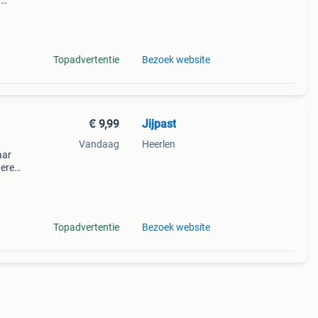
n
l bij
ies,
Topadvertentie
Bezoek website
€ 9,99
Jijpast
Vandaag
Heerlen
aar
dere
vanaf
Topadvertentie
Bezoek website