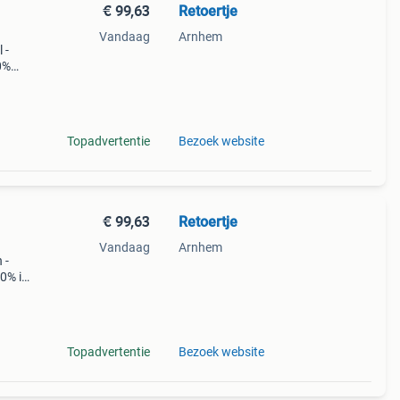
€ 99,63
Retoertje
Vandaag
Arnhem
 -
0%
 met d
Topadvertentie
Bezoek website
€ 99,63
Retoertje
Vandaag
Arnhem
 -
00% in
kleur:
Topadvertentie
Bezoek website