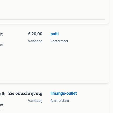
€ 20,00
patti
it
Vandaag
Zoetermeer
aat
halen
Zie omschrijving
limango-outlet
rth
Vandaag
Amsterdam
he
n