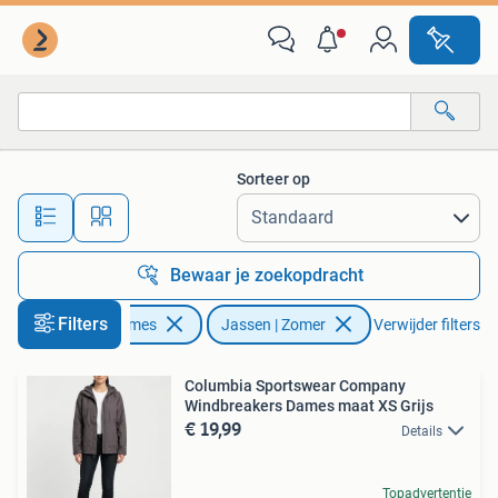
Jassen | Zomer
Sorteer op
Alle afstanden…
Bewaar je zoekopdracht
Filters
Kleding | Dames
Jassen | Zomer
Verwijder filters
Columbia Sportswear Company
Windbreakers Dames maat XS Grijs
€ 19,99
Details
Topadvertentie