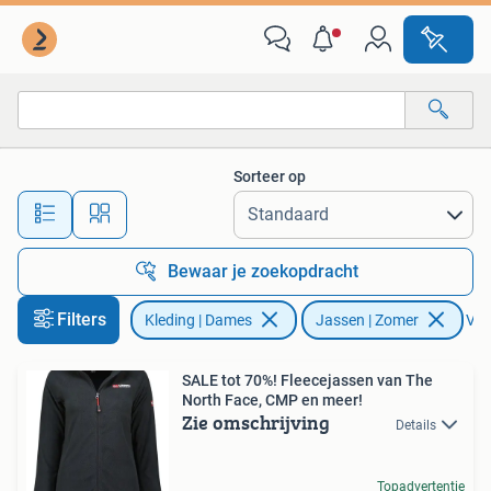
Jassen | Zomer
Sorteer op
Alle afstanden…
Bewaar je zoekopdracht
Filters
Kleding | Dames
Jassen | Zomer
Verw
SALE tot 70%! Fleecejassen van The
North Face, CMP en meer!
Zie omschrijving
Details
Topadvertentie