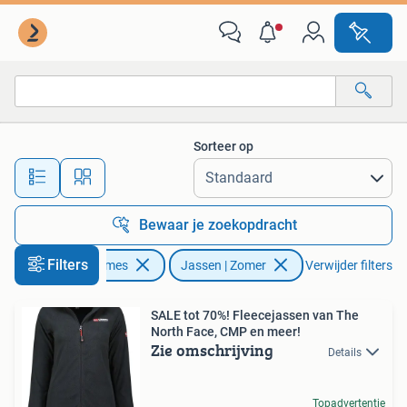
Jassen | Zomer
Sorteer op
Alle afstanden…
Bewaar je zoekopdracht
Filters
Kleding | Dames
Jassen | Zomer
Verwijder filters
SALE tot 70%! Fleecejassen van The
North Face, CMP en meer!
Zie omschrijving
Details
Topadvertentie