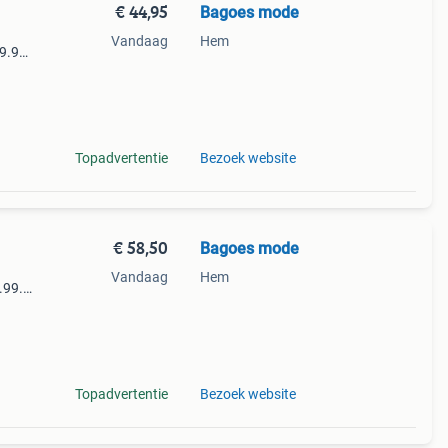
€ 44,95
Bagoes mode
Vandaag
Hem
9.99.
e
Topadvertentie
Bezoek website
€ 58,50
Bagoes mode
Vandaag
Hem
.99.
u in
t is
Topadvertentie
Bezoek website