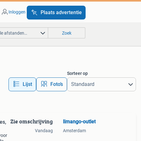
Inloggen
Plaats advertentie
lle afstanden…
Zoek
Sorteer op
Lijst
Foto’s
Zie omschrijving
limango-outlet
es,
Vandaag
Amsterdam
voor