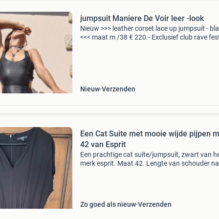
jumpsuit Maniere De Voir leer -look
Nieuw >>> leather corset lace up jumpsuit - bl
<<< maat m /38 € 220.- Exclusief club rave fest
kinky sexy jumpsuit deze strakke jumpsuit is e
toonbeeld van moderne mode
Nieuw
Verzenden
Een Cat Suite met mooie wijde pijpen 
42 van Esprit
Een prachtige cat suite/jumpsuit, zwart van h
merk esprit. Maat 42. Lengte van schouder n
broekspijp 1.58. De maat valt als een mooie 42
Amper gedragen. Dit mooie pak is klaar voor 
nieuwe ei
Zo goed als nieuw
Verzenden