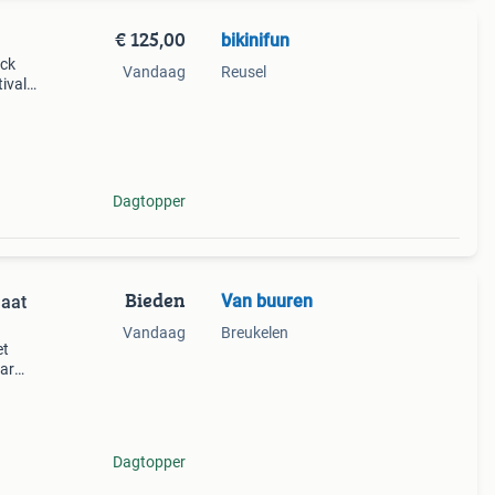
€ 125,00
bikinifun
ack
Vandaag
Reusel
ival
en
Dagtopper
Bieden
Van buuren
maat
Vandaag
Breukelen
et
aar
.
een
Dagtopper