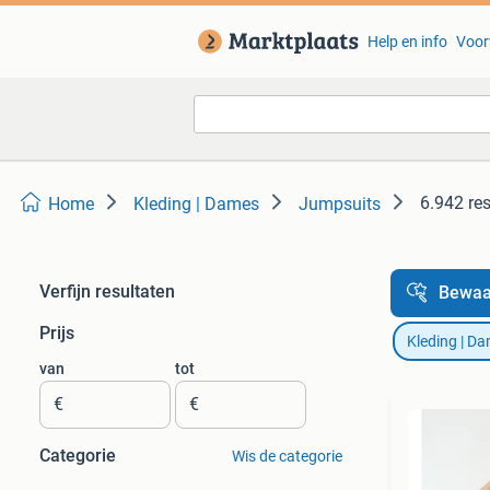
Help en info
Voor
6.942 re
Home
Kleding | Dames
Jumpsuits
Verfijn resultaten
Bewaa
Prijs
Kleding | D
van
tot
€
€
Categorie
Wis de categorie