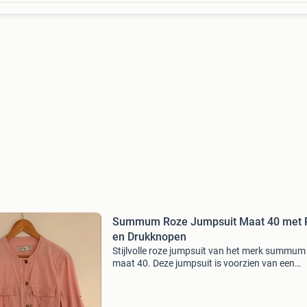
Summum Roze Jumpsuit Maat 40 met R
en Drukknopen
Stijlvolle roze jumpsuit van het merk summum 
maat 40. Deze jumpsuit is voorzien van een
handige rits en stoere drukknopen. Je kunt h
ook opstropen tot halverwege en met een
drukknoop vastzetten.