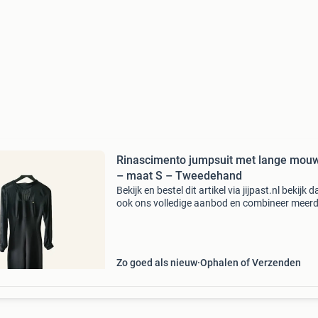
Rinascimento jumpsuit met lange mou
– maat S – Tweedehand
Bekijk en bestel dit artikel via jijpast.nl bekijk d
ook ons volledige aanbod en combineer meer
artikelen in één bestelling. Gratis verzending 
€50. Staat van het product: netjes gedr
Zo goed als nieuw
Ophalen of Verzenden