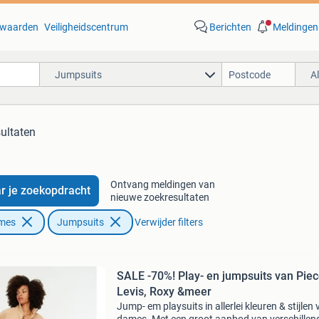
waarden
Veiligheidscentrum
Berichten
Meldingen
Jumpsuits
A
sultaten
Ontvang meldingen van
r je zoekopdracht
nieuwe zoekresultaten
ames
Jumpsuits
Verwijder filters
SALE -70%! Play- en jumpsuits van Piec
Levis, Roxy &meer
Jump- em playsuits in allerlei kleuren & stijlen 