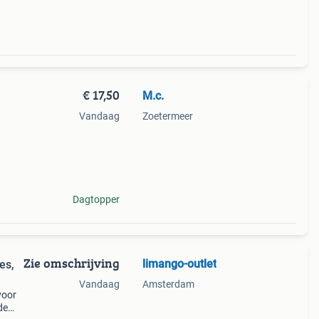
€ 17,50
M.c.
.
Vandaag
Zoetermeer
Dagtopper
Zie omschrijving
limango-outlet
es,
Vandaag
Amsterdam
voor
de