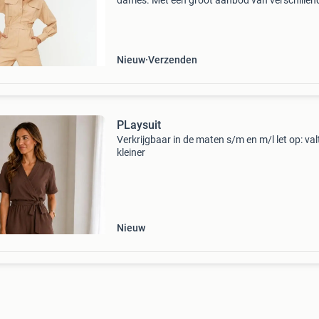
dames. Met een groot aanbod van verschillen
merken. Van o.a. Pieces, naf naf, roxy en meer
Stop met teveel betalen en bekijk het aanbod 
Nieuw
Verzenden
PLaysuit
Verkrijgbaar in de maten s/m en m/l let op: val
kleiner
Nieuw