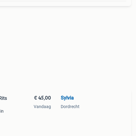
€ 45,00
Sylvia
its
Vandaag
Dordrecht
in
em