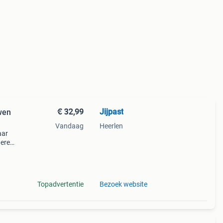
€ 32,99
Jijpast
wen
Vandaag
Heerlen
aar
dere
vanaf
Topadvertentie
Bezoek website