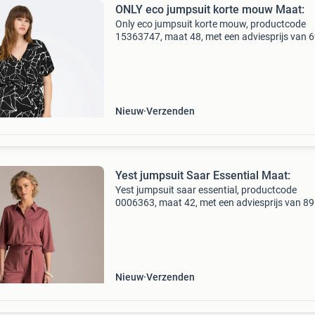
ONLY eco jumpsuit korte mouw Maat:
Only eco jumpsuit korte mouw, productcode
15363747, maat 48, met een adviesprijs van 6
Deze stijlvolle carelicia jumpsuit van only
carmakoma is een echte eyecatcher dankzij d
zwart-witte print.
Nieuw
Verzenden
Yest jumpsuit Saar Essential Maat:
Yest jumpsuit saar essential, productcode
0006363, maat 42, met een adviesprijs van 89
Bent u op zoek naar een kledingstuk waarmee 
één keer klaar bent? Deze stijlvolle yest jumpsui
een ui
Nieuw
Verzenden