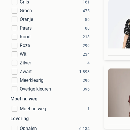
Grijs
161
Groen
475
Oranje
86
Paars
88
Rood
213
Roze
299
Wit
234
Zilver
4
Zwart
1.898
Meerkleurig
296
Overige kleuren
396
Moet nu weg
Moet nu weg
1
Levering
Ophalen
6.134