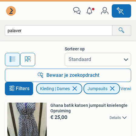
Jumpsuits
Sorteer op
Alle afstanden…
Bewaar je zoekopdracht
Filters
Kleding | Dames
Jumpsuits
Verwijder
Ghana batik katoen jumpsuit knielengte
Opruiming
€ 25,00
Details